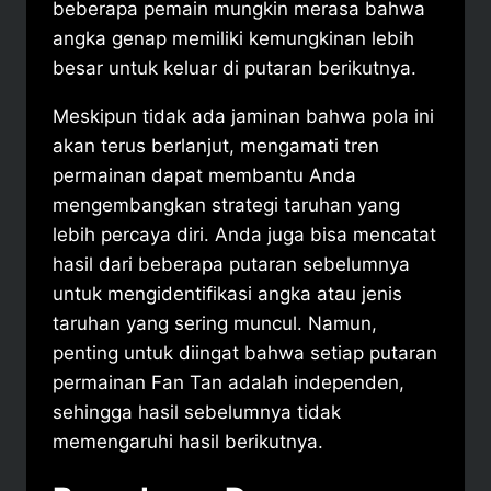
beberapa pemain mungkin merasa bahwa
angka genap memiliki kemungkinan lebih
besar untuk keluar di putaran berikutnya.
Meskipun tidak ada jaminan bahwa pola ini
akan terus berlanjut, mengamati tren
permainan dapat membantu Anda
mengembangkan strategi taruhan yang
lebih percaya diri. Anda juga bisa mencatat
hasil dari beberapa putaran sebelumnya
untuk mengidentifikasi angka atau jenis
taruhan yang sering muncul. Namun,
penting untuk diingat bahwa setiap putaran
permainan Fan Tan adalah independen,
sehingga hasil sebelumnya tidak
memengaruhi hasil berikutnya.