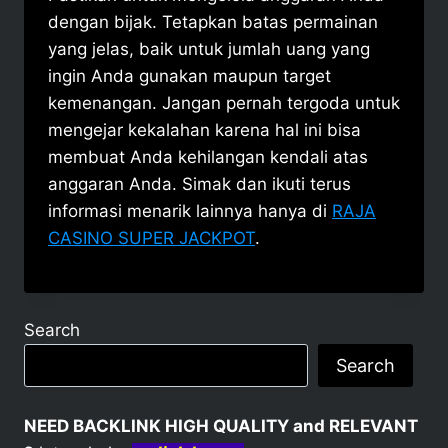
dengan bijak. Tetapkan batas permainan
yang jelas, baik untuk jumlah uang yang
ingin Anda gunakan maupun target
kemenangan. Jangan pernah tergoda untuk
mengejar kekalahan karena hal ini bisa
membuat Anda kehilangan kendali atas
anggaran Anda. Simak dan ikuti terus
informasi menarik lainnya hanya di
RAJA
CASINO SUPER JACKPOT
.
Search
Search
NEED BACKLINK HIGH QUALITY and RELEVANT