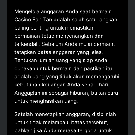
Mengelola anggaran Anda saat bermain
Casino Fan Tan adalah salah satu langkah
paling penting untuk memastikan
permainan tetap menyenangkan dan
terkendali. Sebelum Anda mulai bermain,
tetapkan batas anggaran yang jelas.
Tentukan jumlah uang yang siap Anda
gunakan untuk bermain dan pastikan itu
adalah uang yang tidak akan memengaruhi
kebutuhan keuangan Anda sehari-hari.
Anggaplah ini sebagai hiburan, bukan cara
untuk menghasilkan uang.
Setelah menetapkan anggaran, disiplinlah
untuk tidak melampaui batas tersebut,
bahkan jika Anda merasa tergoda untuk