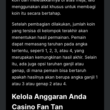
koin dan meletakkannya di atas meja, lalu
menggunakan alat khusus untuk membagi
koin itu secara bertahap.
Setelah pembagian dilakukan, jumlah koin
yang tersisa di kelompok terakhir akan
menentukan hasil permainan. Pemain
dapat memasang taruhan pada angka
tertentu, seperti 1, 2, 3, atau 4, yang
merupakan kemungkinan hasil akhir. Selain
itu, ada juga opsi taruhan ganjil atau
genap, di mana pemain bisa bertaruh
apakah hasilnya akan berupa angka ganjil 1
atau 3 atau genap 2 atau 4.
Kelola Anggaran Anda
Casino Fan Tan