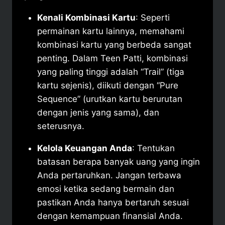
Kenali Kombinasi Kartu
: Seperti
permainan kartu lainnya, memahami
kombinasi kartu yang berbeda sangat
penting. Dalam Teen Patti, kombinasi
yang paling tinggi adalah “Trail” (tiga
kartu sejenis), diikuti dengan “Pure
Sequence” (urutkan kartu berurutan
dengan jenis yang sama), dan
seterusnya.
Kelola Keuangan Anda
: Tentukan
batasan berapa banyak uang yang ingin
Anda pertaruhkan. Jangan terbawa
emosi ketika sedang bermain dan
pastikan Anda hanya bertaruh sesuai
dengan kemampuan finansial Anda.