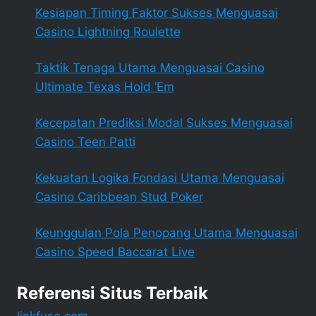
Kesiapan Timing Faktor Sukses Menguasai
Casino Lightning Roulette
Taktik Tenaga Utama Menguasai Casino
Ultimate Texas Hold ’Em
Kecepatan Prediksi Modal Sukses Menguasai
Casino Teen Patti
Kekuatan Logika Fondasi Utama Menguasai
Casino Caribbean Stud Poker
Keunggulan Pola Penopang Utama Menguasai
Casino Speed Baccarat Live
Referensi Situs Terbaik
linkfuso.com