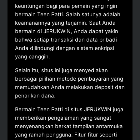
keuntungan bagi para pemain yang ingin
bermain Teen Patti. Salah satunya adalah
keamanannya yang terjamin. Saat Anda
bermain di JERUKWIN, Anda dapat yakin
bahwa setiap transaksi dan data pribadi
Anda dilindungi dengan sistem enkripsi
yang canggih.
Selain itu, situs ini juga menyediakan
berbagai pilihan metode pembayaran yang
memudahkan Anda melakukan deposit dan
penarikan dana.
Bermain Teen Patti di situs JERUKWIN juga
memberikan pengalaman yang sangat
menyenangkan berkat tampilan antarmuka
yang ramah pengguna. Fitur-fitur seperti