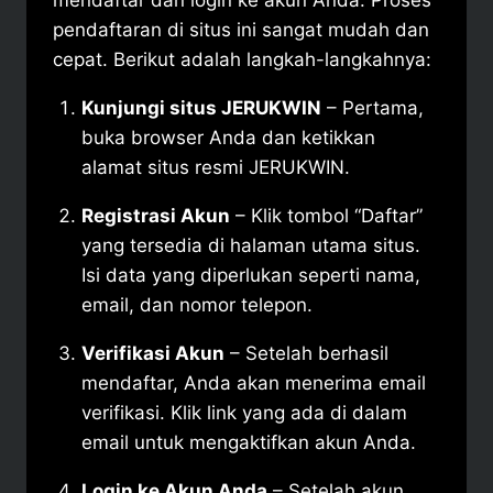
mendaftar dan login ke akun Anda. Proses
pendaftaran di situs ini sangat mudah dan
cepat. Berikut adalah langkah-langkahnya:
Kunjungi situs JERUKWIN
– Pertama,
buka browser Anda dan ketikkan
alamat situs resmi JERUKWIN.
Registrasi Akun
– Klik tombol “Daftar”
yang tersedia di halaman utama situs.
Isi data yang diperlukan seperti nama,
email, dan nomor telepon.
Verifikasi Akun
– Setelah berhasil
mendaftar, Anda akan menerima email
verifikasi. Klik link yang ada di dalam
email untuk mengaktifkan akun Anda.
Login ke Akun Anda
– Setelah akun