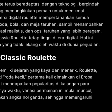
e terus beradaptasi dengan teknologi, berpindah
i yang memungkinkan pemain untuk menikmati
Versi digital roulette mempertahankan semua
 roda, bola, dan meja taruhan, sambil menambahkan
masi realistis, dan opsi taruhan yang lebih beragam.
sic Roulette tetap tinggi di era digital. Hal ini
yang tidak lekang oleh waktu di dunia perjudian.
lassic Roulette
iliki sejarah yang kaya dan menarik. Roulette,
 “roda kecil,” pertama kali dimainkan di Eropa
t mendapatkan popularitas di kalangan para
nnya waktu, variasi permainan ini mulai muncul,
kan angka nol ganda, sehingga memengaruhi