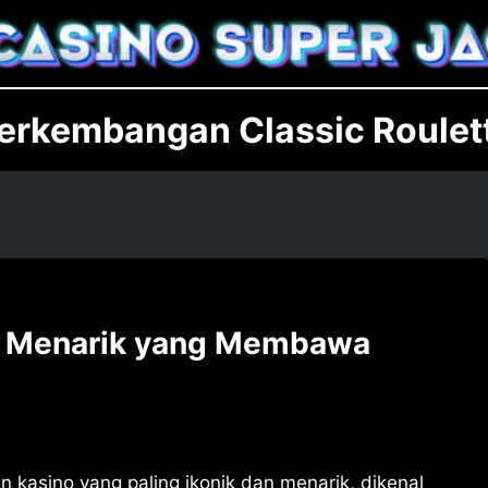
erkembangan Classic Roulet
an Menarik yang Membawa
 kasino yang paling ikonik dan menarik, dikenal