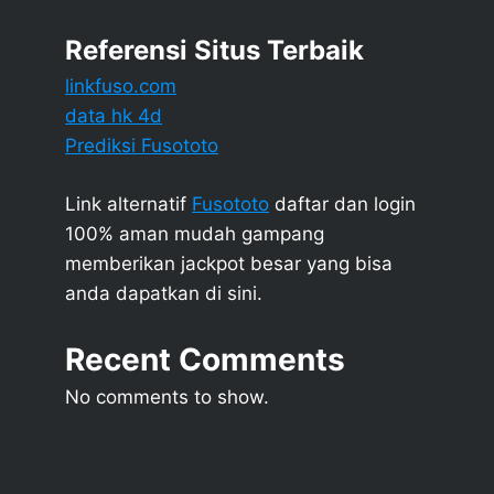
Referensi Situs Terbaik
linkfuso.com
data hk 4d
Prediksi Fusototo
Link alternatif
Fusototo
daftar dan login
100% aman mudah gampang
memberikan jackpot besar yang bisa
anda dapatkan di sini.
Recent Comments
No comments to show.