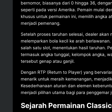
bernomor, biasanya dari 0 hingga 36, dengan
seperti pada versi Amerika. Pemain mulai 
khusus untuk permainan ini, memilih angka 
menjadi pemenang.
Setelah proses taruhan selesai, dealer akan 
melemparkan bola kecil ke arah berlawanan. K
salah satu slot, menentukan hasil taruhan. P
termasuk angka tunggal, kelompok angka, wa
tersebut genap atau ganjil.
Dengan RTP (Return to Player) yang bervari
menarik untuk meraih kemenangan, menjadika
Kesederhanaan aturan dan elemen keberuntu
menjadi pilihan utama bagi para penggemar ju
Sejarah Permainan Classic