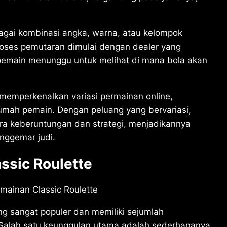
gai kombinasi angka, warna, atau kelompok
roses pemutaran dimulai dengan dealer yang
 pemain menunggu untuk melihat di mana bola akan
ah memperkenalkan variasi permainan online,
mah pemain. Dengan peluang yang bervariasi,
ra keberuntungan dan strategi, menjadikannya
nggemar judi.
ssic Roulette
ng sangat populer dan memiliki sejumlah
 Salah satu keunggulan utama adalah sederhananya