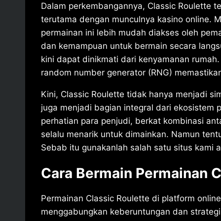
Dalam perkembangannya, Classic Roulette te
terutama dengan munculnya kasino online. M
permainan ini lebih mudah diakses oleh pemai
dan kemampuan untuk bermain secara langs
kini dapat dinikmati dari kenyamanan rumah.
random number generator (RNG) memastikan 
Kini, Classic Roulette tidak hanya menjadi si
juga menjadi bagian integral dari ekosistem p
perhatian para penjudi, berkat kombinasi a
selalu menarik untuk dimainkan. Namun tentu
Sebab itu gunakanlah salah satu situs kami 
Cara Bermain Permainan Cl
Permainan Classic Roulette di platform onli
menggabungkan keberuntungan dan strategi. 