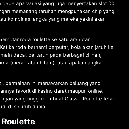
 beberapa variasi yang juga menyertakan slot 00,
dengan memasang taruhan menggunakan chip yang
atau kombinasi angka yang mereka yakini akan
memutar roda roulette ke satu arah dan
etika roda berhenti berputar, bola akan jatuh ke
emain dapat bertaruh pada berbagai pilihan,
rna (merah atau hitam), atau apakah angka
asi, permainan ini menawarkan peluang yang
nnya favorit di kasino darat maupun online.
ngan yang tinggi membuat Classic Roulette tetap
di di seluruh dunia.
 Roulette