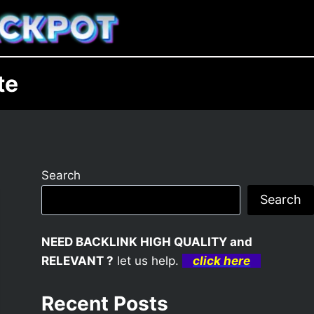
te
Search
Search
NEED BACKLINK HIGH QUALITY and
RELEVANT ?
let us help.
click here
Recent Posts