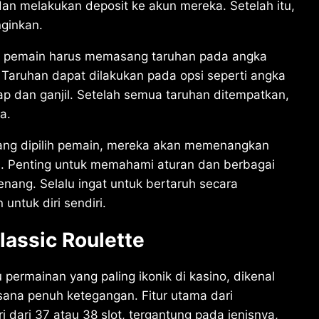
dan melakukan deposit ke akun mereka. Setelah itu,
nginkan.
an pemain harus memasang taruhan pada angka
Taruhan dapat dilakukan pada opsi seperti angka
ap dan ganjil. Setelah semua taruhan ditempatkan,
a.
yang dipilih pemain, mereka akan memenangkan
n. Penting untuk memahami aturan dan berbagai
nang. Selalu ingat untuk bertaruh secara
ntuk diri sendiri.
lassic Roulette
 permainan yang paling ikonik di kasino, dikenal
ana penuh ketegangan. Fitur utama dari
ri dari 37 atau 38 slot, tergantung pada jenisnya,