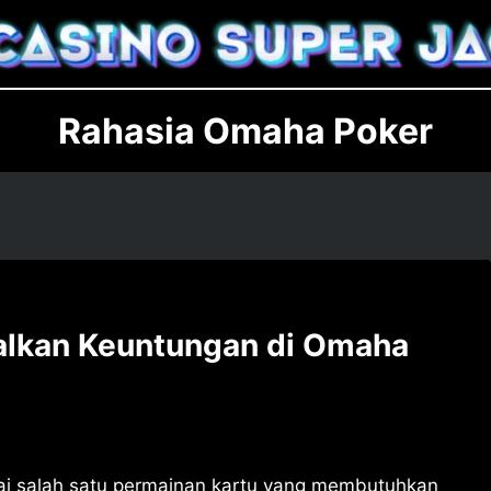
Rahasia Omaha Poker
alkan Keuntungan di Omaha
i salah satu permainan kartu yang membutuhkan