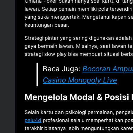
Omaha Poker bukan hanya soal kartu di ta
lawan. Setiap pemain memiliki pola tersendir
yang suka menggertak. Mengetahui kapan se
keuntungan besar.
Strategi pintar yang sering digunakan ada
gaya bermain lawan. Misalnya, saat lawan terl
strategi slow play bisa membuat situasi berba
Baca Juga:
Bocoran Ampuh
Casino Monopoly Live
Mengelola Modal & Posisi 
Selain kartu dan psikologi permainan, pengel
palu4d
profesional selalu memperhatikan posi
terakhir biasanya lebih menguntungkan karen