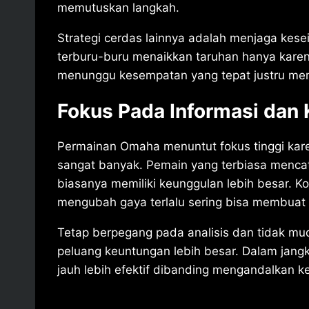
memutuskan langkah.
Strategi cerdas lainnya adalah menjaga kese
terburu-buru menaikkan taruhan hanya karen
menunggu kesempatan yang tepat justru memb
Fokus Pada Informasi dan 
Permainan Omaha menuntut fokus tinggi kare
sangat banyak. Pemain yang terbiasa mencat
biasanya memiliki keunggulan lebih besar. Ko
mengubah gaya terlalu sering bisa membua
Tetap berpegang pada analisis dan tidak m
peluang keuntungan lebih besar. Dalam jangka
jauh lebih efektif dibanding mengandalkan 