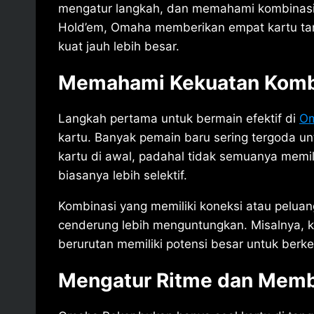
mengatur langkah, dan memahami kombinasi k
Hold’em, Omaha memberikan empat kartu ta
kuat jauh lebih besar.
Memahami Kekuatan Kombi
Langkah pertama untuk bermain efektif di
Om
kartu. Banyak pemain baru sering tergoda un
kartu di awal, padahal tidak semuanya memi
biasanya lebih selektif.
Kombinasi yang memiliki koneksi atau peluang
cenderung lebih menguntungkan. Misalnya, k
berurutan memiliki potensi besar untuk berk
Mengatur Ritme dan Mem