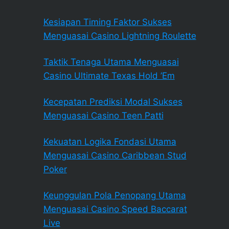
Kesiapan Timing Faktor Sukses
Menguasai Casino Lightning Roulette
Taktik Tenaga Utama Menguasai
Casino Ultimate Texas Hold ’Em
Kecepatan Prediksi Modal Sukses
Menguasai Casino Teen Patti
Kekuatan Logika Fondasi Utama
Menguasai Casino Caribbean Stud
Poker
Keunggulan Pola Penopang Utama
Menguasai Casino Speed Baccarat
Live