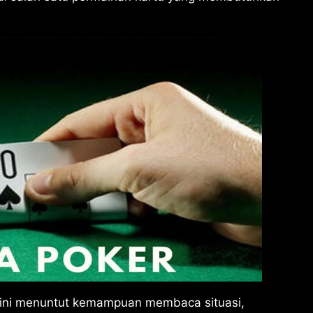
 ini menuntut kemampuan membaca situasi,