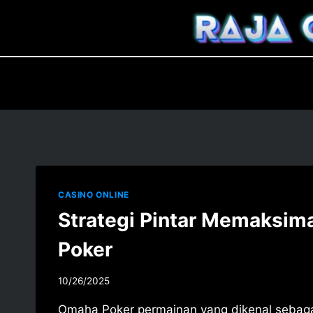
Skip
to
content
CASINO ONLINE
Strategi Pintar Memaksim
Poker
10/26/2025
Omaha Poker permainan yang dikenal sebaga