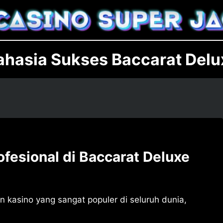
ahasia Sukses Baccarat Delu
fesional di Baccarat Deluxe
 kasino yang sangat populer di seluruh dunia,