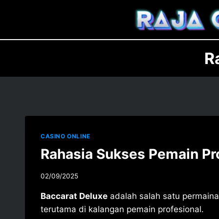
Skip
to
content
R
CASINO ONLINE
Rahasia Sukses Pemain Pro
02/09/2025
Baccarat Deluxe
adalah salah satu permainan
terutama di kalangan pemain profesional.