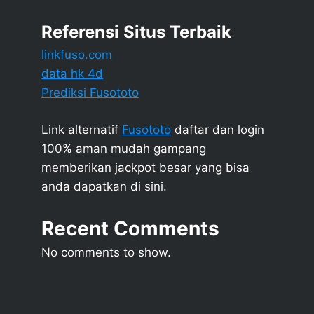
Referensi Situs Terbaik
linkfuso.com
data hk 4d
Prediksi Fusototo
Link alternatif
Fusototo
daftar dan login
100% aman mudah gampang
memberikan jackpot besar yang bisa
anda dapatkan di sini.
Recent Comments
No comments to show.