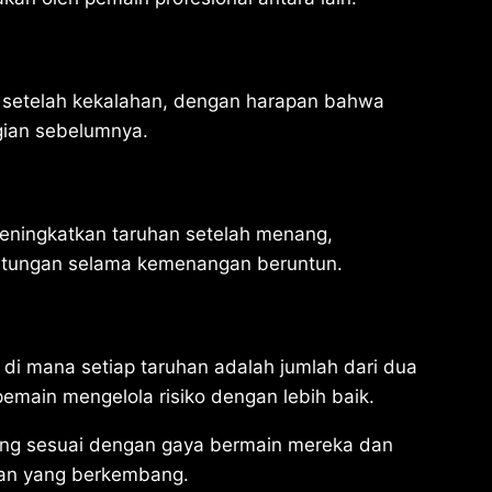
 setelah kekalahan, dengan harapan bahwa
gian sebelumnya.
meningkatkan taruhan setelah menang,
tungan selama kemenangan beruntun.
 di mana setiap taruhan adalah jumlah dari dua
emain mengelola risiko dengan lebih baik.
aling sesuai dengan gaya bermain mereka dan
an yang berkembang.