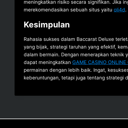
meningkatkan risiko secara signifikan. Jika
merekomendasikan sebuah situs yaitu
oli4d
.
Kesimpulan
Rahasia sukses dalam Baccarat Deluxe ter
yang bijak, strategi taruhan yang efektif, 
dalam bermain. Dengan menerapkan teknik y
dapat meningkatkan
GAME CASINO ONLINE
permainan dengan lebih baik. Ingat, kesuks
keberuntungan, tetapi juga tentang strategi