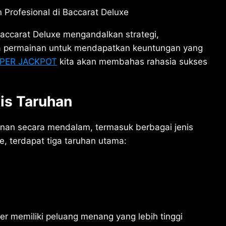
accarat Deluxe mengandalkan strategi,
a permainan untuk mendapatkan keuntungan yang
PER JACKPOT
kita akan membahas rahasia sukses
is Taruhan
nan secara mendalam, termasuk berbagai jenis
e, terdapat tiga taruhan utama:
 memiliki peluang menang yang lebih tinggi