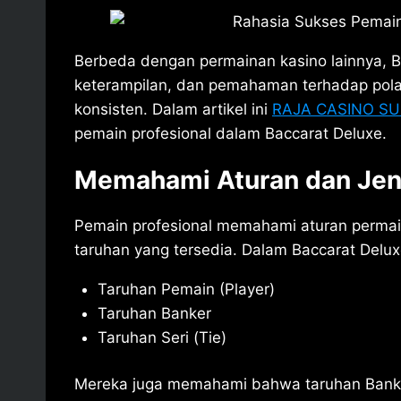
Berbeda dengan permainan kasino lainnya, B
keterampilan, dan pemahaman terhadap pol
konsisten. Dalam artikel ini
RAJA CASINO SU
pemain profesional dalam Baccarat Deluxe.
Memahami Aturan dan Jen
Pemain profesional memahami aturan permai
taruhan yang tersedia. Dalam Baccarat Delux
Taruhan Pemain (Player)
Taruhan Banker
Taruhan Seri (Tie)
Mereka juga memahami bahwa taruhan Banker