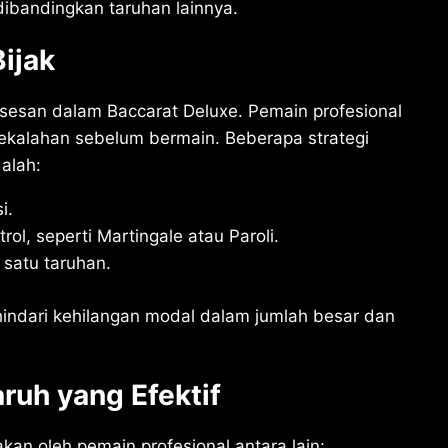
dibandingkan taruhan lainnya.
ijak
esan dalam Baccarat Deluxe. Pemain profesional
kalahan sebelum bermain. Beberapa strategi
alah:
i.
l, seperti Martingale atau Paroli.
satu taruhan.
indari kehilangan modal dalam jumlah besar dan
ruh yang Efektif
kan oleh pemain profesional antara lain: