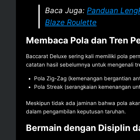
Baca Juga:
Panduan Lengk
Blaze Roulette
Membaca Pola dan Tren P
Baccarat Deluxe sering kali memiliki pola p
catatan hasil sebelumnya untuk mengenali tre
Pola Zig-Zag (kemenangan bergantian ant
Pola Streak (serangkaian kemenangan untu
Meskipun tidak ada jaminan bahwa pola akan
dalam pengambilan keputusan taruhan.
Bermain dengan Disiplin d