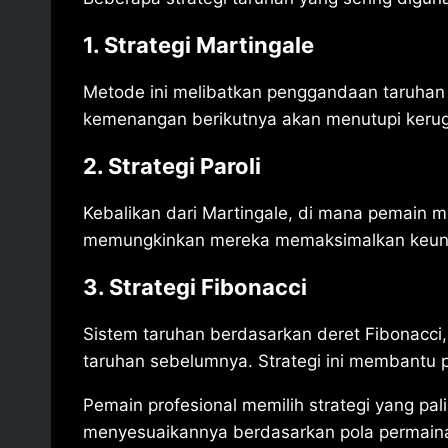
1. Strategi Martingale
Metode ini melibatkan penggandaan taruhan
kemenangan berikutnya akan menutupi keru
2. Strategi Paroli
Kebalikan dari Martingale, di mana pemain 
memungkinkan mereka memaksimalkan keun
3. Strategi Fibonacci
Sistem taruhan berdasarkan deret Fibonacci,
taruhan sebelumnya. Strategi ini membantu p
Pemain profesional memilih strategi yang p
menyesuaikannya berdasarkan pola permain