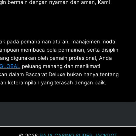
 ingin bermain dengan nyaman dan aman, Kami
letak pada pemahaman aturan, manajemen modal
kemampuan membaca pola permainan, serta disiplin
ang digunakan oleh pemain profesional, Anda
 GLOBAL
peluang menang dan menikmati
esan dalam Baccarat Deluxe bukan hanya tentang
 dan keterampilan yang terasah dengan baik.
© 2026
RAJA CASINO SUPER JACKPOT