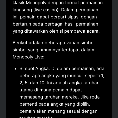
klasik Monopoly dengan format permainan
langsung (live casino). Dalam permainan
ini, pemain dapat berpartisipasi dengan
bertaruh pada berbagai hasil permainan
yang ditawarkan oleh si pembawa acara.
Berikut adalah beberapa varian simbol-
simbol yang umumnya terdapat dalam
Monopoly Live:
Simbol Angka: Di dalam permainan, ada
beberapa angka yang muncul, seperti 1,
2, 5, dan 10. Ini adalah angka taruhan
utama di mana pemain dapat
memasang taruhan mereka. Jika roda
berhenti pada angka yang dipilih,
pemain akan menang sesuai dengan