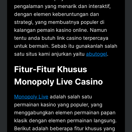
pengalaman yang menarik dan interaktif,
dengan elemen keberuntungan dan
strategi, yang membuatnya populer di
kalangan pemain kasino online. Namun
tentu anda butuh link casino terpercaya
untuk bermain. Sebab itu gunakanlah salah
satu situs kami anjurkan yaitu
abutogel
.
Fitur-Fitur Khusus
Monopoly Live Casino
Monopoly Live
adalah salah satu
permainan kasino yang populer, yang
menggabungkan elemen permainan papan
klasik dengan elemen permainan langsung.
Berikut adalah beberapa fitur khusus yang