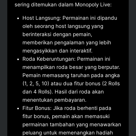
sering ditemukan dalam Monopoly Live:
Host Langsung: Permainan ini dipandu
oleh seorang host langsung yang
berinteraksi dengan pemain,
memberikan pengalaman yang lebih
mengasyikkan dan interaktif.
Roda Keberuntungan: Permainan ini
menampilkan roda besar yang berputar.
Pemain memasang taruhan pada angka
(1, 2, 5, 10) atau dua fitur bonus (2 Rolls
dan 4 Rolls). Hasil dari roda akan
menentukan pembayaran.
Fitur Bonus: Jika roda berhenti pada
fitur bonus, pemain akan memasuki
permainan tambahan yang menawarkan
peluang untuk memenangkan hadiah