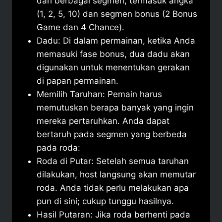
dari berbagai segmen, termasuk angka
(1, 2, 5, 10) dan segmen bonus (2 Bonus
Game dan 4 Chance).
Dadu: Di dalam permainan, ketika Anda
memasuki fase bonus, dua dadu akan
digunakan untuk menentukan gerakan
di papan permainan.
Memilih Taruhan: Pemain harus
memutuskan berapa banyak yang ingin
mereka pertaruhkan. Anda dapat
bertaruh pada segmen yang berbeda
pada roda:
Roda di Putar: Setelah semua taruhan
dilakukan, host langsung akan memutar
roda. Anda tidak perlu melakukan apa
pun di sini; cukup tunggu hasilnya.
Hasil Putaran: Jika roda berhenti pada