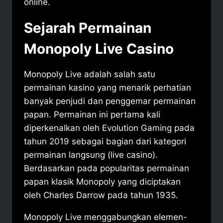
online.
Sejarah Permainan
Monopoly Live Casino
Monopoly Live adalah salah satu
permainan kasino yang menarik perhatian
banyak penjudi dan penggemar permainan
papan. Permainan ini pertama kali
diperkenalkan oleh Evolution Gaming pada
tahun 2019 sebagai bagian dari kategori
permainan langsung (live casino).
Berdasarkan pada popularitas permainan
papan klasik Monopoly yang diciptakan
oleh Charles Darrow pada tahun 1935.
Monopoly Live menggabungkan elemen-