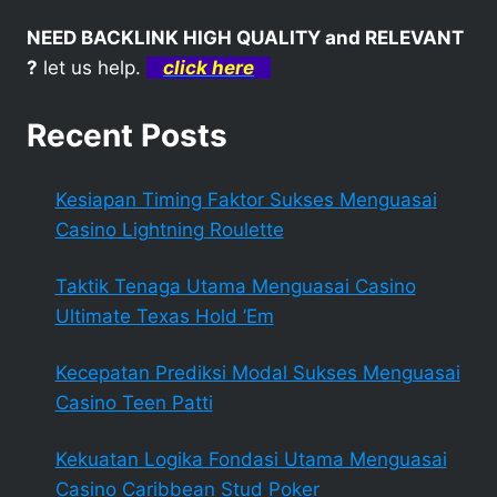
NEED BACKLINK HIGH QUALITY and RELEVANT
?
let us help.
click here
Recent Posts
Kesiapan Timing Faktor Sukses Menguasai
Casino Lightning Roulette
Taktik Tenaga Utama Menguasai Casino
Ultimate Texas Hold ’Em
Kecepatan Prediksi Modal Sukses Menguasai
Casino Teen Patti
Kekuatan Logika Fondasi Utama Menguasai
Casino Caribbean Stud Poker