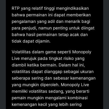
RTP yang relatif tinggi mengindikasikan
bahwa permainan ini dapat memberikan
pengalaman yang adil dan menarik bagi
para penjudi, namun penting untuk diingat
bahwa hasil permainan tetap acak dan
tidak dapat dijamin.
Volatilitas dalam game seperti Monopoly
Live merujuk pada tingkat risiko yang
diambil ketika bermain. Dalam hal ini,
volatilitas dapat dianggap sebagai ukuran
seberapa sering dan sebesar kemenangan
yang mungkin diperoleh. Monopoly Live
memiliki volatilitas sedang, yang berarti
pemain mungkin mengalami kombinasi
kemenangan kecil yang lebih sering