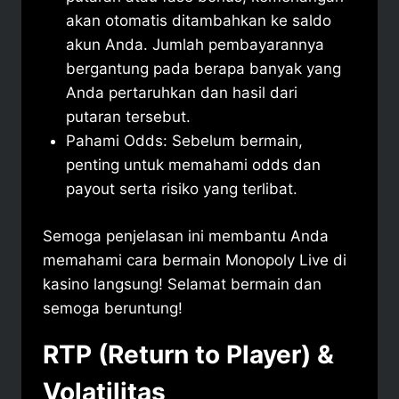
akan otomatis ditambahkan ke saldo
akun Anda. Jumlah pembayarannya
bergantung pada berapa banyak yang
Anda pertaruhkan dan hasil dari
putaran tersebut.
Pahami Odds: Sebelum bermain,
penting untuk memahami odds dan
payout serta risiko yang terlibat.
Semoga penjelasan ini membantu Anda
memahami cara bermain Monopoly Live di
kasino langsung! Selamat bermain dan
semoga beruntung!
RTP (Return to Player) &
Volatilitas