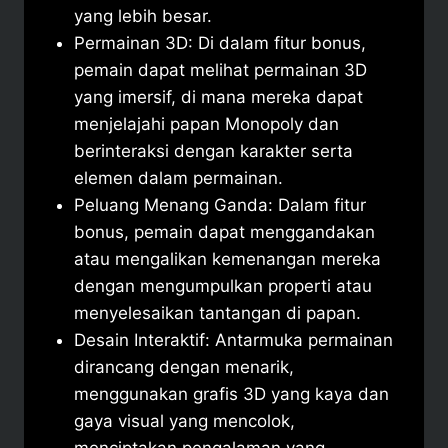
yang lebih besar.
Permainan 3D: Di dalam fitur bonus,
pemain dapat melihat permainan 3D
yang imersif, di mana mereka dapat
menjelajahi papan Monopoly dan
berinteraksi dengan karakter serta
elemen dalam permainan.
Peluang Menang Ganda: Dalam fitur
bonus, pemain dapat menggandakan
atau mengalikan kemenangan mereka
dengan mengumpulkan properti atau
menyelesaikan tantangan di papan.
Desain Interaktif: Antarmuka permainan
dirancang dengan menarik,
menggunakan grafis 3D yang kaya dan
gaya visual yang mencolok,