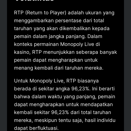
RTP (Return to Player) adalah ukuran yang
menggambarkan persentase dari total
taruhan yang akan dikembalikan kepada
pemain dalam jangka panjang. Dalam
konteks permainan Monopoly Live di
kasino, RTP menunjukkan seberapa banyak
pemain dapat mengharapkan untuk
menang kembali dari taruhan mereka.
Untuk Monopoly Live, RTP biasanya
berada di sekitar angka 96,23%. Ini berarti
bahwa dalam waktu yang panjang, pemain
dapat mengharapkan untuk mendapatkan
kembali sekitar 96,23% dari total taruhan
mereka, meskipun tentu saja, hasil individu
dapat berfluktuasi.