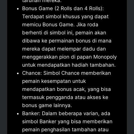
taruhan mereka.
Bonus Game (2 Rolls dan 4 Rolls):
Terdapat simbol khusus yang dapat
memicu Bonus Game. Jika roda
berhenti di simbol ini, pemain akan
dibawa ke permainan bonus di mana
mereka dapat melempar dadu dan
menggerakkan pion di papan Monopoly
untuk mendapatkan hadiah tambahan.
Chance: Simbol Chance memberikan
pemain kesempatan untuk
mendapatkan bonus acak, yang bisa
termasuk pengganda atau akses ke
bonus game lainnya.
Banker: Dalam beberapa varian, ada
simbol Banker yang bisa memberikan
pemain penghasilan tambahan atau