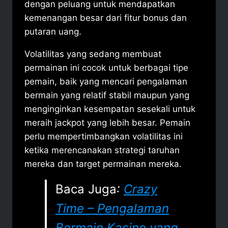
dengan peluang untuk mendapatkan
kemenangan besar dari fitur bonus dan
putaran uang.
Volatilitas yang sedang membuat
permainan ini cocok untuk berbagai tipe
pemain, baik yang mencari pengalaman
bermain yang relatif stabil maupun yang
menginginkan kesempatan sesekali untuk
meraih jackpot yang lebih besar. Pemain
perlu mempertimbangkan volatilitas ini
ketika merencanakan strategi taruhan
mereka dan target permainan mereka.
Baca Juga
:
Crazy
Time – Pengalaman
Bermain Kasino yang