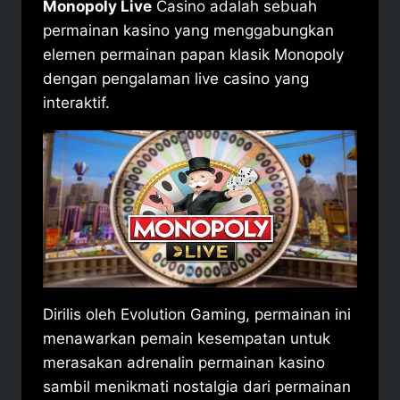
Monopoly Live
Casino adalah sebuah
permainan kasino yang menggabungkan
elemen permainan papan klasik Monopoly
dengan pengalaman live casino yang
interaktif.
Dirilis oleh Evolution Gaming, permainan ini
menawarkan pemain kesempatan untuk
merasakan adrenalin permainan kasino
sambil menikmati nostalgia dari permainan