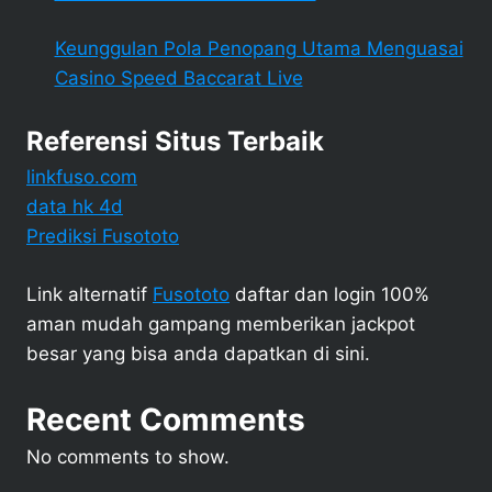
Keunggulan Pola Penopang Utama Menguasai
Casino Speed Baccarat Live
Referensi Situs Terbaik
linkfuso.com
data hk 4d
Prediksi Fusototo
Link alternatif
Fusototo
daftar dan login 100%
aman mudah gampang memberikan jackpot
besar yang bisa anda dapatkan di sini.
Recent Comments
No comments to show.