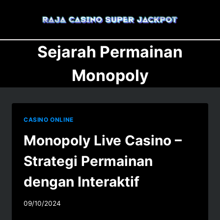
Skip
to
content
Sejarah Permainan
Monopoly
CASINO ONLINE
Monopoly Live Casino –
Strategi Permainan
dengan Interaktif
09/10/2024