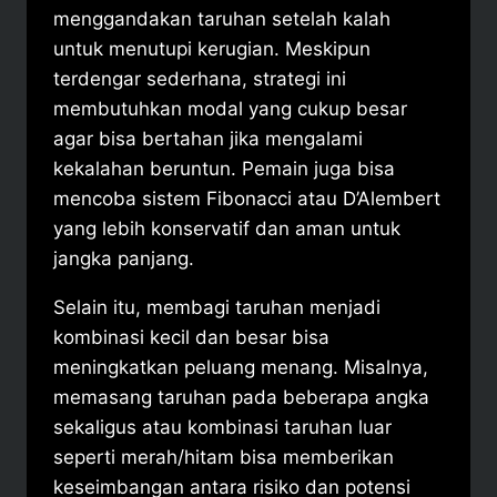
menggandakan taruhan setelah kalah
untuk menutupi kerugian. Meskipun
terdengar sederhana, strategi ini
membutuhkan modal yang cukup besar
agar bisa bertahan jika mengalami
kekalahan beruntun. Pemain juga bisa
mencoba sistem Fibonacci atau D’Alembert
yang lebih konservatif dan aman untuk
jangka panjang.
Selain itu, membagi taruhan menjadi
kombinasi kecil dan besar bisa
meningkatkan peluang menang. Misalnya,
memasang taruhan pada beberapa angka
sekaligus atau kombinasi taruhan luar
seperti merah/hitam bisa memberikan
keseimbangan antara risiko dan potensi