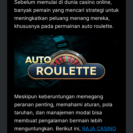
Sebelum memulai di dunia casino online,
banyak pemain yang mencari strategi untuk
meningkatkan peluang menang mereka,
khususnya pada permainan auto roulette.
Meskipun keberuntungan memegang
peranan penting, memahami aturan, pola
taruhan, dan manajemen modal bisa
membuat pengalaman bermain lebih
menguntungkan. Berikut ini,
RAJA CASINO