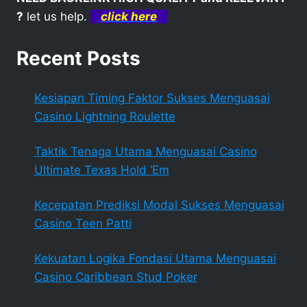
?
let us help.
click here
Recent Posts
Kesiapan Timing Faktor Sukses Menguasai
Casino Lightning Roulette
Taktik Tenaga Utama Menguasai Casino
Ultimate Texas Hold ’Em
Kecepatan Prediksi Modal Sukses Menguasai
Casino Teen Patti
Kekuatan Logika Fondasi Utama Menguasai
Casino Caribbean Stud Poker