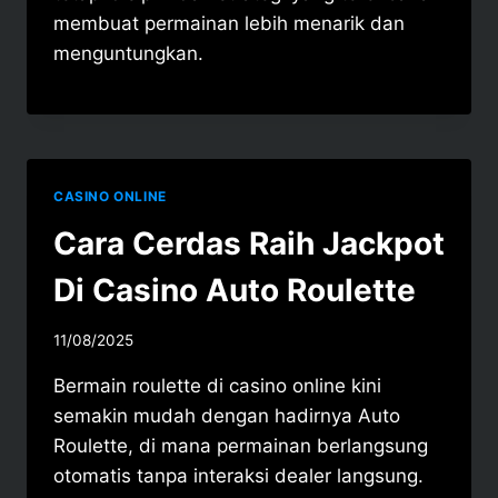
membuat permainan lebih menarik dan
menguntungkan.
CASINO ONLINE
Cara Cerdas Raih Jackpot
Di Casino Auto Roulette
11/08/2025
Bermain roulette di casino online kini
semakin mudah dengan hadirnya Auto
Roulette, di mana permainan berlangsung
otomatis tanpa interaksi dealer langsung.