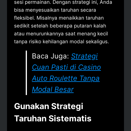
sesi permainan. Dengan strategi ini, Anda
bisa menyesuaikan taruhan secara
fleksibel. Misalnya menaikkan taruhan
sedikit setelah beberapa putaran kalah
atau menurunkannya saat menang kecil
tanpa risiko kehilangan modal sekaligus.
Baca Juga:
Strategi
Cuan Pasti di Casino
Auto Roulette Tanpa
Modal Besar
Gunakan Strategi
Taruhan Sistematis