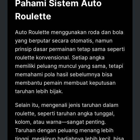
Pahami Sistem Auto
Roulette
Auto Roulette menggunakan roda dan bola
yang berputar secara otomatis, namun
prinsip dasar permainan tetap sama seperti
roulette konvensional. Setiap angka
memiliki peluang muncul yang sama, tetapi
memahami pola hasil sebelumnya bisa
membantu pemain membuat keputusan
taruhan lebih bijak.
Selain itu, mengenali jenis taruhan dalam
roulette, seperti taruhan angka tunggal,
kolom, atau warna—sangat penting.
Taruhan dengan peluang menang lebih
tinggi, meskipun hadiahnya lebih kecil, bisa