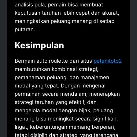
analisis pola, pemain bisa membuat
keputusan taruhan lebih cepat dan akurat,
meningkatkan peluang menang di setiap
putaran.
Kesimpulan
Bermain auto roulette dari situs
petanitoto2
membutuhkan kombinasi strategi,
pemahaman peluang, dan manajemen
modal yang tepat. Dengan mengenal
permainan secara mendalam, menerapkan
strategi taruhan yang efektif, dan
mengelola modal dengan bijak, peluang
menang bisa meningkat secara signifikan.
Ingat, keberuntungan memang berperan,
tetapi disiplin dan strategi yang terencana