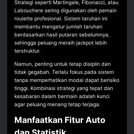
Strategi seperti Martingale, Fibonacci, atau
Labouchere sering digunakan oleh pemain
roulette profesional. Sistem taruhan ini
membantu mengatur jumlah taruhan
berdasarkan hasil putaran sebelumnya,
sehingga peluang meraih jackpot lebih
terstruktur.
Namun, penting untuk tetap disiplin dan
tidak gegabah. Terlalu fokus pada sistem
tanpa memperhatikan modal dapat berisiko
tinggi. Kombinasi strategi yang tepat dan
kesabaran dalam bermain adalah kunci
agar peluang menang tetap terjaga.
Manfaatkan Fitur Auto
dan Statistik