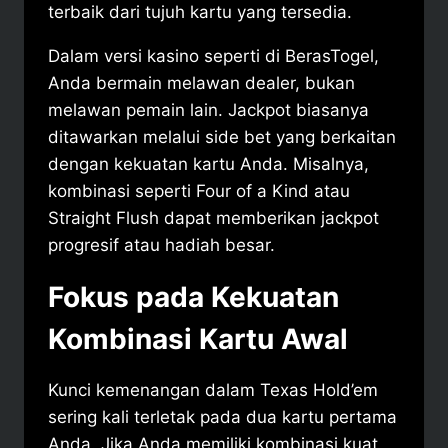
terbaik dari tujuh kartu yang tersedia.
Dalam versi kasino seperti di BerasTogel,
Anda bermain melawan dealer, bukan
melawan pemain lain. Jackpot biasanya
ditawarkan melalui side bet yang berkaitan
dengan kekuatan kartu Anda. Misalnya,
kombinasi seperti Four of a Kind atau
Straight Flush dapat memberikan jackpot
progresif atau hadiah besar.
Fokus pada Kekuatan
Kombinasi Kartu Awal
Kunci kemenangan dalam Texas Hold’em
sering kali terletak pada dua kartu pertama
Anda. Jika Anda memiliki kombinasi kuat