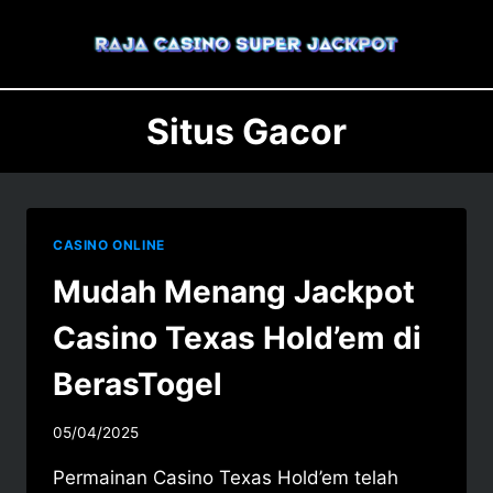
Skip
to
content
Situs Gacor
CASINO ONLINE
Mudah Menang Jackpot
Casino Texas Hold’em di
BerasTogel
05/04/2025
Permainan Casino Texas Hold’em telah