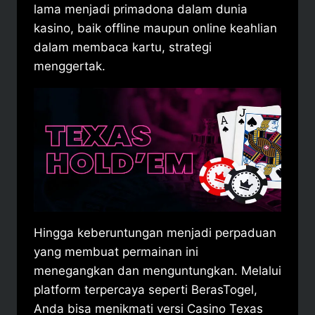
lama menjadi primadona dalam dunia
kasino, baik offline maupun online keahlian
dalam membaca kartu, strategi
menggertak.
Hingga keberuntungan menjadi perpaduan
yang membuat permainan ini
menegangkan dan menguntungkan. Melalui
platform terpercaya seperti BerasTogel,
Anda bisa menikmati versi Casino Texas