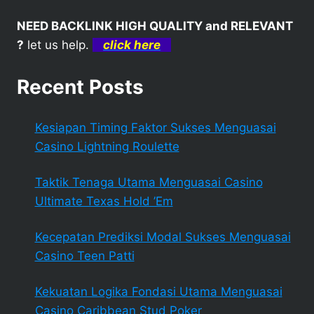
NEED BACKLINK HIGH QUALITY and RELEVANT
?
let us help.
click here
Recent Posts
Kesiapan Timing Faktor Sukses Menguasai
Casino Lightning Roulette
Taktik Tenaga Utama Menguasai Casino
Ultimate Texas Hold ’Em
Kecepatan Prediksi Modal Sukses Menguasai
Casino Teen Patti
Kekuatan Logika Fondasi Utama Menguasai
Casino Caribbean Stud Poker