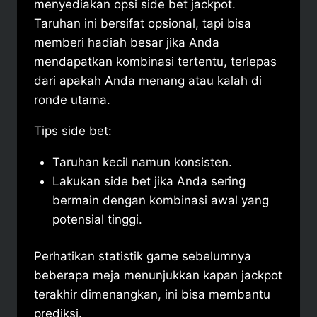
menyediakan opsi side bet jackpot.
Taruhan ini bersifat opsional, tapi bisa
memberi hadiah besar jika Anda
mendapatkan kombinasi tertentu, terlepas
dari apakah Anda menang atau kalah di
ronde utama.
Tips side bet:
Taruhan kecil namun konsisten.
Lakukan side bet jika Anda sering
bermain dengan kombinasi awal yang
potensial tinggi.
Perhatikan statistik game sebelumnya
beberapa meja menunjukkan kapan jackpot
terakhir dimenangkan, ini bisa membantu
prediksi.