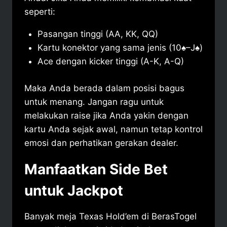
seperti:
Pasangan tinggi (AA, KK, QQ)
Kartu konektor yang sama jenis (10♠–J♠)
Ace dengan kicker tinggi (A-K, A-Q)
Maka Anda berada dalam posisi bagus
untuk menang. Jangan ragu untuk
melakukan raise jika Anda yakin dengan
kartu Anda sejak awal, namun tetap kontrol
emosi dan perhatikan gerakan dealer.
Manfaatkan Side Bet
untuk Jackpot
Banyak meja Texas Hold’em di BerasTogel