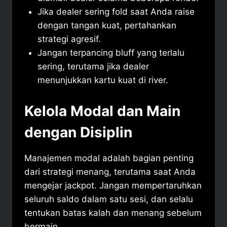
Jika dealer sering fold saat Anda raise
dengan tangan kuat, pertahankan
strategi agresif.
Jangan terpancing bluff yang terlalu
sering, terutama jika dealer
menunjukkan kartu kuat di river.
Kelola Modal dan Main
dengan Disiplin
Manajemen modal adalah bagian penting
dari strategi menang, terutama saat Anda
mengejar jackpot. Jangan mempertaruhkan
seluruh saldo dalam satu sesi, dan selalu
tentukan batas kalah dan menang sebelum
bermain.