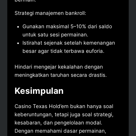
Strategi manajemen bankroll:
Gunakan maksimal 5–10% dari saldo
untuk satu sesi permainan.
Istirahat sejenak setelah kemenangan
besar agar tidak terbawa euforia.
Hindari mengejar kekalahan dengan
meningkatkan taruhan secara drastis.
Kesimpulan
Casino Texas Hold’em bukan hanya soal
keberuntungan, tetapi juga soal strategi,
kesabaran, dan pengelolaan modal.
Dengan memahami dasar permainan,