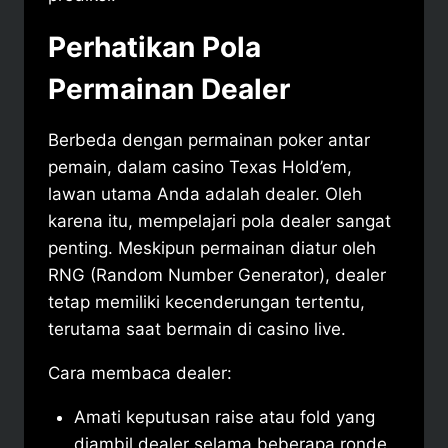
Perhatikan Pola
Permainan Dealer
Berbeda dengan permainan poker antar
pemain, dalam casino Texas Hold’em,
lawan utama Anda adalah dealer. Oleh
karena itu, mempelajari pola dealer sangat
penting. Meskipun permainan diatur oleh
RNG (Random Number Generator), dealer
tetap memiliki kecenderungan tertentu,
terutama saat bermain di casino live.
Cara membaca dealer:
Amati keputusan raise atau fold yang
diambil dealer selama beberapa ronde.