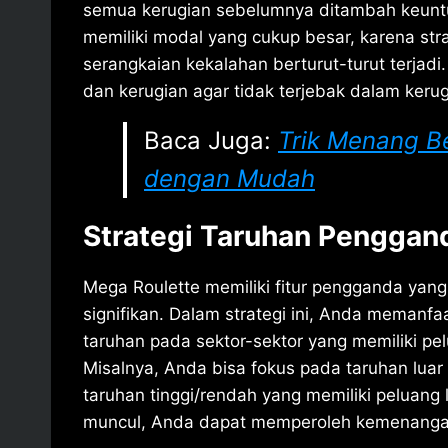
semua kerugian sebelumnya ditambah keuntu
memiliki modal yang cukup besar, karena stra
serangkaian kekalahan berturut-turut terja
dan kerugian agar tidak terjebak dalam kerug
Baca Juga:
Trik Menang B
dengan Mudah
Strategi Taruhan Penggan
Mega Roulette memiliki fitur pengganda ya
signifikan. Dalam strategi ini, Anda meman
taruhan pada sektor-sektor yang memiliki p
Misalnya, Anda bisa fokus pada taruhan luar 
taruhan tinggi/rendah yang memiliki peluang
muncul, Anda dapat memperoleh kemenangan