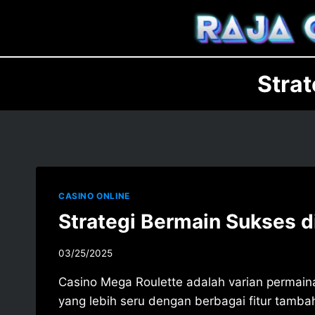
Skip
to
content
Stra
CASINO ONLINE
Strategi Bermain Sukses d
03/25/2025
Casino Mega Roulette adalah varian permai
yang lebih seru dengan berbagai fitur tamb