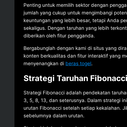
Penting untuk memilih sektor dengan pengg
jumlah yang cukup untuk mengimbangi poten
keuntungan yang lebih besar, tetapi Anda per
sekaligus. Dengan taruhan yang lebih terko
diberikan oleh fitur pengganda.
Bergabunglah dengan kami di situs yang d
konten berkualitas dan fitur interaktif yan
menyenangkan di
beras togel
.
Strategi Taruhan Fibonacc
Strategi Fibonacci adalah pendekatan taruhan
3, 5, 8, 13, dan seterusnya. Dalam strategi
urutan Fibonacci setelah setiap kekalahan.
sebelumnya dalam urutan.