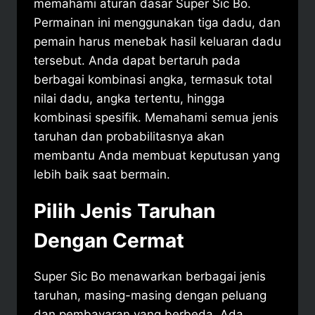
memahami aturan dasar Super Sic Bo.
Permainan ini menggunakan tiga dadu, dan
pemain harus menebak hasil keluaran dadu
tersebut. Anda dapat bertaruh pada
berbagai kombinasi angka, termasuk total
nilai dadu, angka tertentu, hingga
kombinasi spesifik. Memahami semua jenis
taruhan dan probabilitasnya akan
membantu Anda membuat keputusan yang
lebih baik saat bermain.
Pilih Jenis Taruhan
Dengan Cermat
Super Sic Bo menawarkan berbagai jenis
taruhan, masing-masing dengan peluang
dan pembayaran yang berbeda. Ada