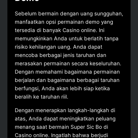
Sebelum bermain dengan uang sungguhan,
manfaatkan opsi permainan demo yang
tersedia di banyak Casino online. Ini
memungkinkan Anda untuk berlatih tanpa
risiko kehilangan uang. Anda dapat
mencoba berbagai jenis taruhan dan
merasakan permainan secara keseluruhan.
Dengan memahami bagaimana permainan
berjalan dan bagaimana berbagai taruhan
berfungsi, Anda akan lebih siap ketika
beralih ke taruhan riil.
Dengan menerapkan langkah-langkah di
atas, Anda dapat meningkatkan peluang
menang saat bermain Super Sic Bo di
Casino online. Ingatlah bahwa berjudi