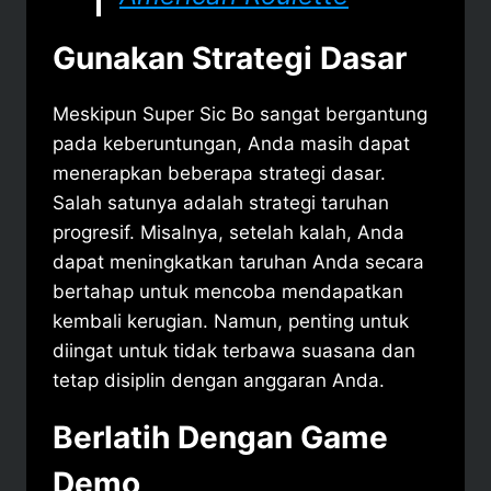
Gunakan Strategi Dasar
Meskipun Super Sic Bo sangat bergantung
pada keberuntungan, Anda masih dapat
menerapkan beberapa strategi dasar.
Salah satunya adalah strategi taruhan
progresif. Misalnya, setelah kalah, Anda
dapat meningkatkan taruhan Anda secara
bertahap untuk mencoba mendapatkan
kembali kerugian. Namun, penting untuk
diingat untuk tidak terbawa suasana dan
tetap disiplin dengan anggaran Anda.
Berlatih Dengan Game
Demo