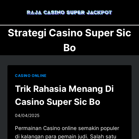
Skip
to
content
Strategi Casino Super Sic
Bo
CASINO ONLINE
Trik Rahasia Menang Di
Casino Super Sic Bo
04/04/2025
Permainan Casino online semakin populer
di kalangan para pemain judi. Salah satu