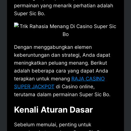
permainan yang menarik perhatian adalah
Super Sic Bo.
Dengan menggabungkan elemen
keberuntungan dan strategi, Anda dapat
meningkatkan peluang menang. Berikut
adalah beberapa cara yang dapat Anda
terapkan untuk menang
RAJA CASINO
SUPER JACKPOT
di Casino online,
terutama dalam permainan Super Sic Bo.
Kenali Aturan Dasar
Sebelum memulai, penting untuk