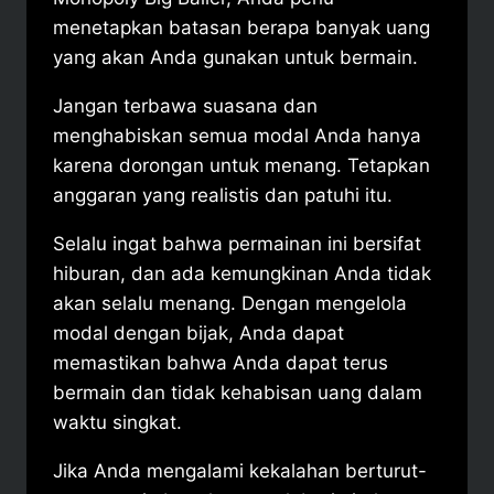
menetapkan batasan berapa banyak uang
yang akan Anda gunakan untuk bermain.
Jangan terbawa suasana dan
menghabiskan semua modal Anda hanya
karena dorongan untuk menang. Tetapkan
anggaran yang realistis dan patuhi itu.
Selalu ingat bahwa permainan ini bersifat
hiburan, dan ada kemungkinan Anda tidak
akan selalu menang. Dengan mengelola
modal dengan bijak, Anda dapat
memastikan bahwa Anda dapat terus
bermain dan tidak kehabisan uang dalam
waktu singkat.
Jika Anda mengalami kekalahan berturut-