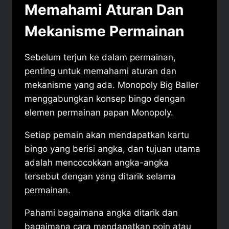
Memahami Aturan Dan
Mekanisme Permainan
Sebelum terjun ke dalam permainan,
penting untuk memahami aturan dan
mekanisme yang ada. Monopoly Big Baller
menggabungkan konsep bingo dengan
elemen permainan papan Monopoly.
Setiap pemain akan mendapatkan kartu
bingo yang berisi angka, dan tujuan utama
adalah mencocokkan angka-angka
tersebut dengan yang ditarik selama
permainan.
Pahami bagaimana angka ditarik dan
bagaimana cara mendapatkan poin atau