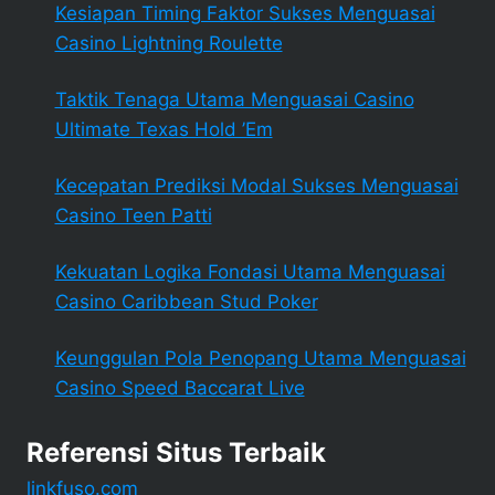
Kesiapan Timing Faktor Sukses Menguasai
Casino Lightning Roulette
Taktik Tenaga Utama Menguasai Casino
Ultimate Texas Hold ’Em
Kecepatan Prediksi Modal Sukses Menguasai
Casino Teen Patti
Kekuatan Logika Fondasi Utama Menguasai
Casino Caribbean Stud Poker
Keunggulan Pola Penopang Utama Menguasai
Casino Speed Baccarat Live
Referensi Situs Terbaik
linkfuso.com