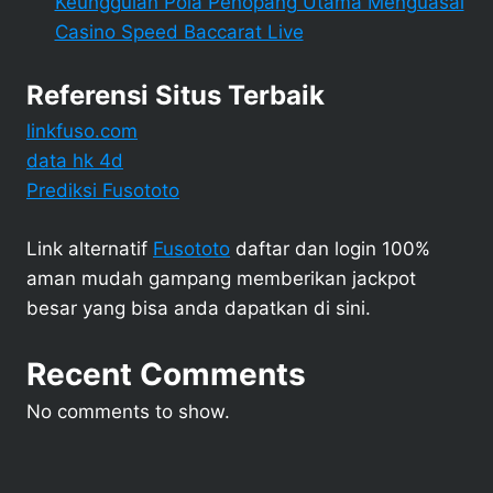
Keunggulan Pola Penopang Utama Menguasai
Casino Speed Baccarat Live
Referensi Situs Terbaik
linkfuso.com
data hk 4d
Prediksi Fusototo
Link alternatif
Fusototo
daftar dan login 100%
aman mudah gampang memberikan jackpot
besar yang bisa anda dapatkan di sini.
Recent Comments
No comments to show.