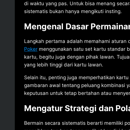
di waktu yang pas. Untuk bisa menang secar
sistematis bukan hanya mengikuti insting.
Mengenal Dasar Permaina
Langkah pertama adalah memahami aturan d
Poker
menggunakan satu set kartu standar be
kartu, begitu juga dengan pihak lawan. Tuj
yang lebih tinggi dari kartu lawan.
Selain itu, penting juga memperhatikan kartu
gambaran awal tentang peluang kombinasi ya
keputusan untuk tetap bertahan atau menyera
Mengatur Strategi dan Pol
Bermain secara sistematis berarti memiliki p