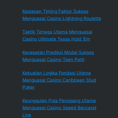
Kesiapan Timing Faktor Sukses
Menguasai Casino Lightning Roulette
Taktik Tenaga Utama Menguasai
Casino Ultimate Texas Hold ’Em
Kecepatan Prediksi Modal Sukses
Menguasai Casino Teen Patti
Kekuatan Logika Fondasi Utama
Menguasai Casino Caribbean Stud
Poker
Keunggulan Pola Penopang Utama
Menguasai Casino Speed Baccarat
Live