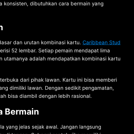
a konsisten, dibutuhkan cara bermain yang
n
asar dan urutan kombinasi kartu.
Caribbean Stud
risi 52 lembar. Setiap pemain mendapat lima
uan utamanya adalah mendapatkan kombinasi kartu
 terbuka dari pihak lawan. Kartu ini bisa memberi
ng dimiliki lawan. Dengan sedikit pengamatan,
h bisa diambil dengan lebih rasional.
a Bermain
ola yang jelas sejak awal. Jangan langsung