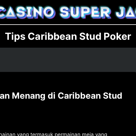
Tips Caribbean Stud Poker
dan Menang di Caribbean Stud
rmainan yang termasuk permainan meja yang