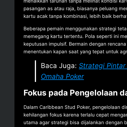
menaikkan taruhan tanpa melihat kondisi kart
pasangan as atau raja, biasanya peluang m
kartu acak tanpa kombinasi, lebih baik berhat
Beberapa pemain menggunakan strategi tetap
memegang kartu tertentu. Pola seperti ini 
keputusan impulsif. Bermain dengan renca
menentukan kapan saat yang tepat untuk agre
Baca Juga:
Strategi Pint
Omaha Poker
Fokus pada Pengelolaan d
Dalam Caribbean Stud Poker, pengelolaan dir
kehilangan fokus karena terlalu cepat meng
utama agar strategi bisa dijalankan dengan b