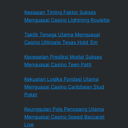
Kesiapan Timing Faktor Sukses
Menguasai Casino Lightning Roulette
Taktik Tenaga Utama Menguasai
Casino Ultimate Texas Hold ’Em
Kecepatan Prediksi Modal Sukses
Menguasai Casino Teen Patti
Kekuatan Logika Fondasi Utama
Menguasai Casino Caribbean Stud
Poker
Keunggulan Pola Penopang Utama
Menguasai Casino Speed Baccarat
Live