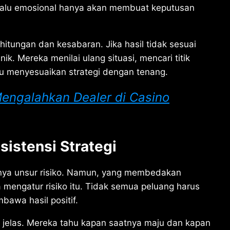
rlalu emosional hanya akan membuat keputusan
itungan dan kesabaran. Jika hasil tidak sesuai
nik. Mereka menilai ulang situasi, mencari titik
u menyesuaikan strategi dengan tenang.
Mengalahkan Dealer di Casino
istensi Strategi
punya unsur risiko. Namun, yang membedakan
mengatur risiko itu. Tidak semua peluang harus
bawa hasil positif.
 jelas. Mereka tahu kapan saatnya maju dan kapan