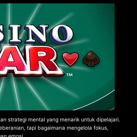
an strategi mental yang menarik untuk dipelajari.
eberanian, tapi bagaimana mengelola fokus,
an emosi.