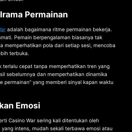
 Irama Permainan
War
adalah bagaimana ritme permainan bekerja.
diamati. Pemain berpengalaman biasanya tak
a memperhatikan pola dari setiap sesi, mencoba
bih terbuka.
 terlalu cepat tanpa memperhatikan tren yang
asil sebelumnya dan memperhatikan dinamika
itme permainan” yang memberi sinyal kapan waktu
ukan Emosi
i Casino War sering kali ditentukan oleh
 yang intens, mudah sekali terbawa emosi atau