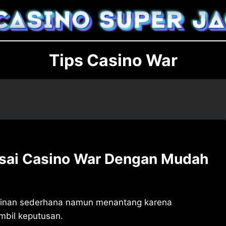
Tips Casino War
sai Casino War Dengan Mudah
mainan sederhana namun menantang karena
mbil keputusan.