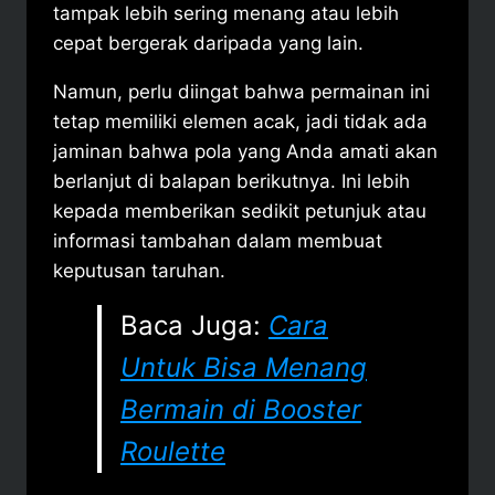
tampak lebih sering menang atau lebih
cepat bergerak daripada yang lain.
Namun, perlu diingat bahwa permainan ini
tetap memiliki elemen acak, jadi tidak ada
jaminan bahwa pola yang Anda amati akan
berlanjut di balapan berikutnya. Ini lebih
kepada memberikan sedikit petunjuk atau
informasi tambahan dalam membuat
keputusan taruhan.
Baca Juga:
Cara
Untuk Bisa Menang
Bermain di Booster
Roulette