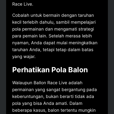
Race Live.
Cobalah untuk bermain dengan taruhan
kecil terlebih dahulu, sambil mempelajari
pola permainan dan mengamati strategi
para pemain lain. Setelah merasa lebih
nyaman, Anda dapat mulai meningkatkan
taruhan Anda, tetapi tetap dalam batas
yang wajar.
Perhatikan Pola Balon
Walaupun Ballon Race Live adalah
permainan yang sangat bergantung pada
keberuntungan, bukan berarti tidak ada
pola yang bisa Anda amati. Dalam
beberapa kasus, balon tertentu mungkin