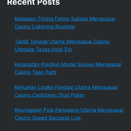
Recent Posts
Kesiapan Timing Faktor Sukses Menguasai
Casino Lightning Roulette
Taktik Tenaga Utama Menguasai Casino
Ultimate Texas Hold ’Em
Kecepatan Prediksi Modal Sukses Menguasai
Casino Teen Patti
Kekuatan Logika Fondasi Utama Menguasai
Casino Caribbean Stud Poker
Keunggulan Pola Penopang Utama Menguasai
Casino Speed Baccarat Live