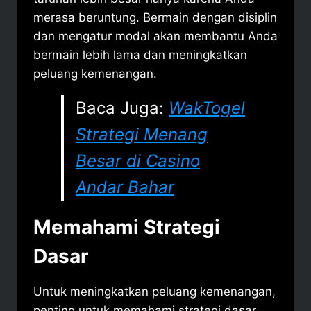
merasa beruntung. Bermain dengan disiplin
dan mengatur modal akan membantu Anda
bermain lebih lama dan meningkatkan
peluang kemenangan.
Baca Juga:
WakTogel
Strategi Menang
Besar di Casino
Andar Bahar
Memahami Strategi
Dasar
Untuk meningkatkan peluang kemenangan,
penting untuk memahami strategi dasar