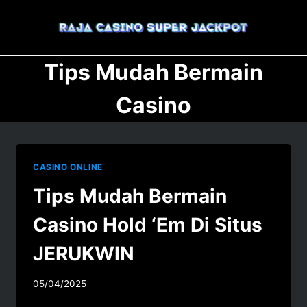
Skip
to
content
Tips Mudah Bermain
Casino
CASINO ONLINE
Tips Mudah Bermain
Casino Hold ‘Em Di Situs
JERUKWIN
05/04/2025