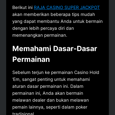
Berikut ini
RAJA CASINO SUPER JACKPOT
akan memberikan beberapa tips mudah
yang dapat membantu Anda untuk bermain
dengan lebih percaya diri dan
memenangkan permainan.
Memahami Dasar-Dasar
Permainan
Sebelum terjun ke permainan Casino Hold
‘Em, sangat penting untuk memahami
aturan dasar permainan ini. Dalam
permainan ini, Anda akan bermain
melawan dealer dan bukan melawan
pemain lainnya, seperti dalam poker
tradisional.