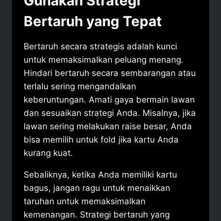
Gunakan Strategi
Bertaruh yang Tepat
Bertaruh secara strategis adalah kunci
untuk memaksimalkan peluang menang.
Hindari bertaruh secara sembarangan atau
terlalu sering mengandalkan
keberuntungan. Amati gaya bermain lawan
dan sesuaikan strategi Anda. Misalnya, jika
lawan sering melakukan raise besar, Anda
bisa memilih untuk fold jika kartu Anda
kurang kuat.
Sebaliknya, ketika Anda memiliki kartu
bagus, jangan ragu untuk menaikkan
taruhan untuk memaksimalkan
kemenangan. Strategi bertaruh yang