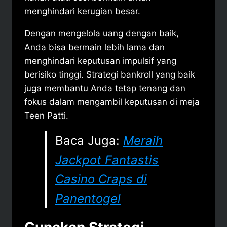
menghindari kerugian besar.
Dengan mengelola uang dengan baik,
Anda bisa bermain lebih lama dan
menghindari keputusan impulsif yang
berisiko tinggi. Strategi bankroll yang baik
juga membantu Anda tetap tenang dan
fokus dalam mengambil keputusan di meja
Teen Patti.
Baca Juga:
Meraih
Jackpot Fantastis
Casino Craps di
Panentogel