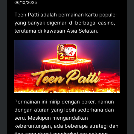
06/10/2025
Teen Patti adalah permainan kartu populer
yang banyak digemari di berbagai casino,
terutama di kawasan Asia Selatan.
Permainan ini mirip dengan poker, namun
dengan aturan yang lebih sederhana dan
seru. Meskipun mengandalkan
keberuntungan, ada beberapa strategi dan