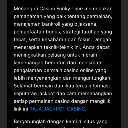
Menang di Casino Funky Time memerlukan
pemahaman yang baik tentang permainan,
manajemen bankroll yang bijaksana,
pemanfaatan bonus, strategi taruhan yang
tepat, serta kesabaran dan fokus. Dengan
menerapkan teknik-teknik ini, Anda dapat
meningkatkan peluang untuk meraih
kemenangan beruntun dan menikmati
pengalaman bermain casino online yang
lebih menyenangkan dan menguntungkan.
Selamat bermain dan ikuti terus informasi
seputaran jackpot dan cara memenangkan
setiap permainan casino dengan mengklik
link ini
RAJA JACKPOT CASINO
.
Bergabunglah dengan kami di situs yang