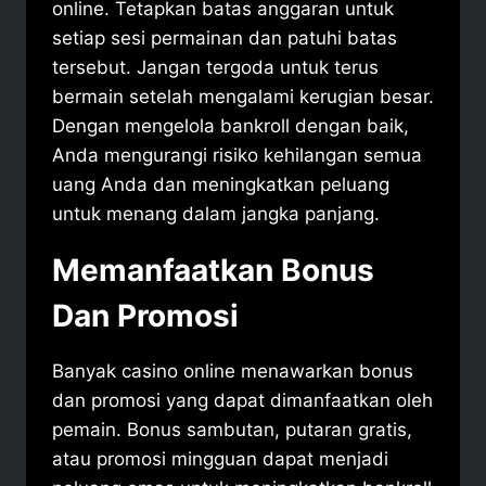
online. Tetapkan batas anggaran untuk
setiap sesi permainan dan patuhi batas
tersebut. Jangan tergoda untuk terus
bermain setelah mengalami kerugian besar.
Dengan mengelola bankroll dengan baik,
Anda mengurangi risiko kehilangan semua
uang Anda dan meningkatkan peluang
untuk menang dalam jangka panjang.
Memanfaatkan Bonus
Dan Promosi
Banyak casino online menawarkan bonus
dan promosi yang dapat dimanfaatkan oleh
pemain. Bonus sambutan, putaran gratis,
atau promosi mingguan dapat menjadi