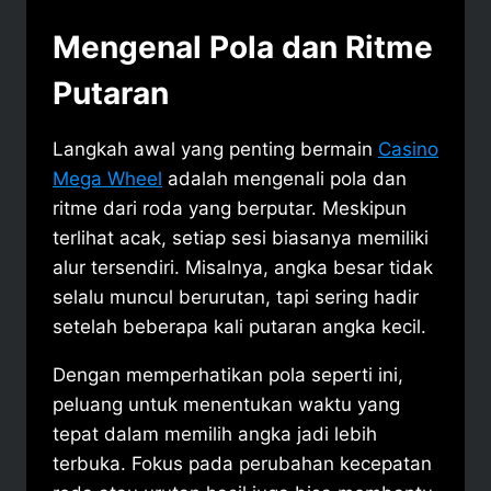
Mengenal Pola dan Ritme
Putaran
Langkah awal yang penting bermain
Casino
Mega Wheel
adalah mengenali pola dan
ritme dari roda yang berputar. Meskipun
terlihat acak, setiap sesi biasanya memiliki
alur tersendiri. Misalnya, angka besar tidak
selalu muncul berurutan, tapi sering hadir
setelah beberapa kali putaran angka kecil.
Dengan memperhatikan pola seperti ini,
peluang untuk menentukan waktu yang
tepat dalam memilih angka jadi lebih
terbuka. Fokus pada perubahan kecepatan