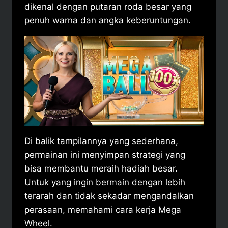
dikenal dengan putaran roda besar yang
penuh warna dan angka keberuntungan.
Di balik tampilannya yang sederhana,
permainan ini menyimpan strategi yang
bisa membantu meraih hadiah besar.
Untuk yang ingin bermain dengan lebih
terarah dan tidak sekadar mengandalkan
perasaan, memahami cara kerja Mega
Wheel.