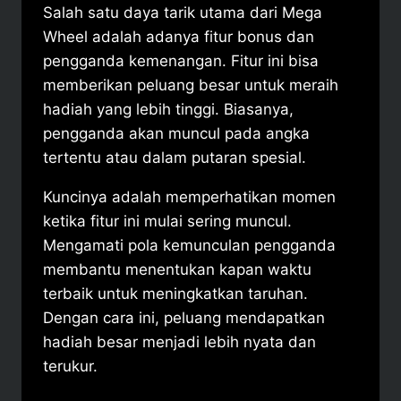
Salah satu daya tarik utama dari Mega
Wheel adalah adanya fitur bonus dan
pengganda kemenangan. Fitur ini bisa
memberikan peluang besar untuk meraih
hadiah yang lebih tinggi. Biasanya,
pengganda akan muncul pada angka
tertentu atau dalam putaran spesial.
Kuncinya adalah memperhatikan momen
ketika fitur ini mulai sering muncul.
Mengamati pola kemunculan pengganda
membantu menentukan kapan waktu
terbaik untuk meningkatkan taruhan.
Dengan cara ini, peluang mendapatkan
hadiah besar menjadi lebih nyata dan
terukur.