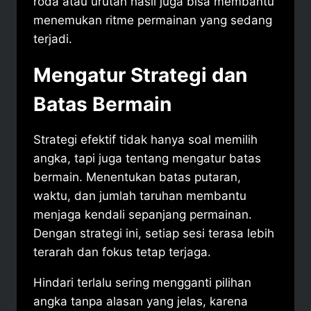
roda atau urutan hasil juga bisa membantu
menemukan ritme permainan yang sedang
terjadi.
Mengatur Strategi dan
Batas Bermain
Strategi efektif tidak hanya soal memilih
angka, tapi juga tentang mengatur batas
bermain. Menentukan batas putaran,
waktu, dan jumlah taruhan membantu
menjaga kendali sepanjang permainan.
Dengan strategi ini, setiap sesi terasa lebih
terarah dan fokus tetap terjaga.
Hindari terlalu sering mengganti pilihan
angka tanpa alasan yang jelas, karena