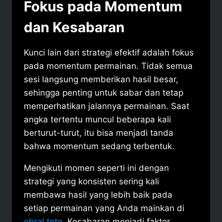
Fokus pada Momentum
dan Kesabaran
Kunci lain dari strategi efektif adalah fokus
pada momentum permainan. Tidak semua
sesi langsung memberikan hasil besar,
sehingga penting untuk sabar dan tetap
memperhatikan jalannya permainan. Saat
angka tertentu muncul beberapa kali
berturut-turut, itu bisa menjadi tanda
bahwa momentum sedang terbentuk.
Mengikuti momen seperti ini dengan
strategi yang konsisten sering kali
membawa hasil yang lebih baik pada
setiap permainan yang Anda mainkan di
obral toto
. Kesabaran menjadi faktor