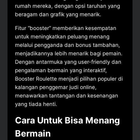
rumah mereka, dengan opsi taruhan yang
beragam dan grafik yang menarik.
Fitur “booster” memberikan kesempatan
untuk meningkatkan peluang menang
melalui pengganda dan bonus tambahan,
menjadikannya lebih menarik bagi pemain.
Dengan antarmuka yang user-friendly dan
pengalaman bermain yang interaktif,
Booster Roulette menjadi pilihan populer di
kalangan penggemar judi online,
menawarkan tantangan dan kesenangan
yang tiada henti.
Cara Untuk Bisa Menang
Bermain