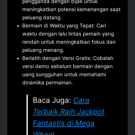
pengganda dengan bijak untuk
meningkatkan potensi kemenangan saat
peluang datang.
Bermain di Waktu yang Tepat: Cari
waktu dengan lalu lintas pemain yang
rendah untuk meningkatkan fokus dan
peluang menang.
Berlatih dengan Versi Gratis: Cobalah
versi demo sebelum bermain dengan
uang sungguhan untuk memahami
dinamika permainan.
Baca Juga:
Cara
Terbaik Raih Jackpot
Fantastis di Mega
Wheel