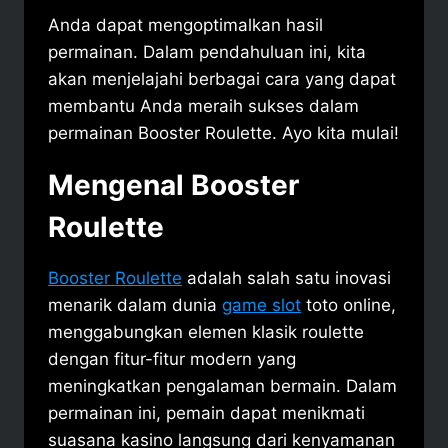
Anda dapat mengoptimalkan hasil
permainan. Dalam pendahuluan ini, kita
akan menjelajahi berbagai cara yang dapat
membantu Anda meraih sukses dalam
permainan Booster Roulette. Ayo kita mulai!
Mengenal Booster
Roulette
Booster Roulette
adalah salah satu inovasi
menarik dalam dunia
game
slot
toto
online,
menggabungkan elemen klasik roulette
dengan fitur-fitur modern yang
meningkatkan pengalaman bermain. Dalam
permainan ini, pemain dapat menikmati
suasana kasino langsung dari kenyamanan