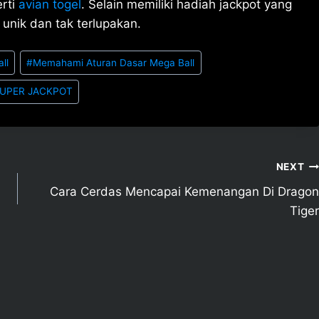
erti
avian togel
. Selain memiliki hadiah jackpot yang
unik dan tak terlupakan.
ll
#
Memahami Aturan Dasar Mega Ball
SUPER JACKPOT
NEXT
Cara Cerdas Mencapai Kemenangan Di Dragon
Tiger