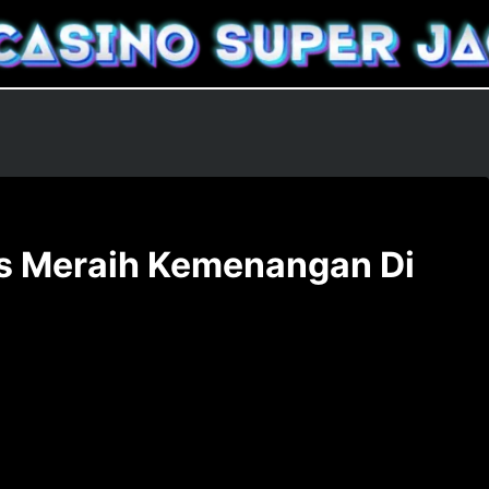
s Meraih Kemenangan Di