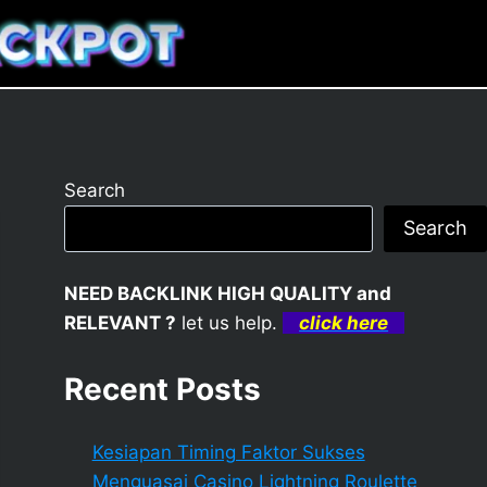
Search
Search
NEED BACKLINK HIGH QUALITY and
RELEVANT ?
let us help.
click here
Recent Posts
Kesiapan Timing Faktor Sukses
Menguasai Casino Lightning Roulette