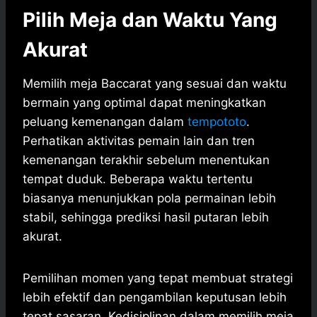
Pilih Meja dan Waktu Yang
Akurat
Memilih meja Baccarat yang sesuai dan waktu
bermain yang optimal dapat meningkatkan
peluang kemenangan dalam
tempototo
.
Perhatikan aktivitas pemain lain dan tren
kemenangan terakhir sebelum menentukan
tempat duduk. Beberapa waktu tertentu
biasanya menunjukkan pola permainan lebih
stabil, sehingga prediksi hasil putaran lebih
akurat.
Pemilihan momen yang tepat membuat strategi
lebih efektif dan pengambilan keputusan lebih
tepat sasaran. Kedisiplinan dalam memilih meja