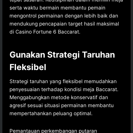
serta waktu bermain membantu pemain
mengontrol permainan dengan lebih baik dan
mendukung pencapaian target hasil maksimal
di Casino Fortune 6 Baccarat.
Gunakan Strategi Taruhan
Fleksibel
Strategi taruhan yang fleksibel memudahkan
penyesuaian terhadap kondisi meja Baccarat.
Menggabungkan metode konservatif dan
agresif sesuai situasi permainan membantu
mempertahankan peluang optimal.
Pemantauan perkembangan putaran