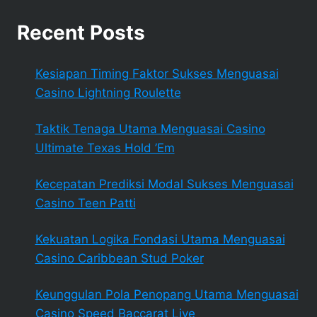
Recent Posts
Kesiapan Timing Faktor Sukses Menguasai
Casino Lightning Roulette
Taktik Tenaga Utama Menguasai Casino
Ultimate Texas Hold ’Em
Kecepatan Prediksi Modal Sukses Menguasai
Casino Teen Patti
Kekuatan Logika Fondasi Utama Menguasai
Casino Caribbean Stud Poker
Keunggulan Pola Penopang Utama Menguasai
Casino Speed Baccarat Live