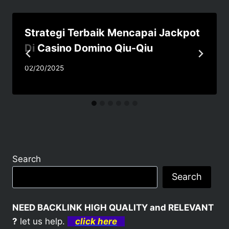
Strategi Terbaik Mencapai Jackpot
Di Casino Domino Qiu-Qiu
02/20/2025
Search
Search
NEED BACKLINK HIGH QUALITY and RELEVANT
?
let us help.
click here