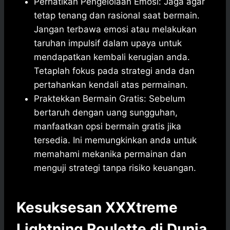
Perhatikan Pengelolaan Emosi: Jaga agar
tetap tenang dan rasional saat bermain.
Jangan terbawa emosi atau melakukan
taruhan impulsif dalam upaya untuk
mendapatkan kembali kerugian anda.
Tetaplah fokus pada strategi anda dan
pertahankan kendali atas permainan.
Praktekkan Bermain Gratis: Sebelum
bertaruh dengan uang sungguhan,
manfaatkan opsi bermain gratis jika
tersedia. Ini memungkinkan anda untuk
memahami mekanika permainan dan
menguji strategi tanpa risiko keuangan.
Kesuksesan XXXtreme
Lightning Roulette di Dunia