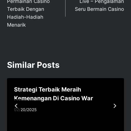
Permainan Casino
Live – Pengalaman
Terbaik Dengan
Seru Bermain Casino
Hadiah-Hadiah
Menarik
Similar Posts
Strategi Terbaik Meraih
Kemenangan Di Casino War
02/20/2025