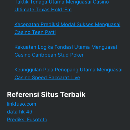
Taktik Tenaga Utama Menguasai Casino
Ultimate Texas Hold ’Em
Kecepatan Prediksi Modal Sukses Menguasai
Casino Teen Patti
Kekuatan Logika Fondasi Utama Menguasai
Casino Caribbean Stud Poker
Keunggulan Pola Penopang Utama Menguasai
Casino Speed Baccarat Live
Referensi Situs Terbaik
linkfuso.com
data hk 4d
Prediksi Fusototo