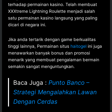
terhadap permainan kasino. Telah membuat
XXXtreme Lightning Roulette menjadi salah
satu permainan kasino langsung yang paling
dicari di negara ini.
Jika anda tertarik dengan game berkualitas
tinggi lainnya, Permainan situs
haitogel
ini juga
menawarkan banyak bonus dan promosi
menarik yang membuat pengalaman bermain
semakin sangat menguntungkan.
Baca Juga :
Punto Banco –
Strategi Mengalahkan Lawan
Dengan Cerdas