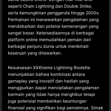
seperti Chain Lightning dan Double Strike,
serta kemungkinan pengganda hingga 2000x.
Permainan ini menawarkan pengalaman yang
mendebarkan dan potensi kemenangan yang
sangat besar. Ketersediaannya di berbagai
platform online memudahkan pemain dari
berbagai penjuru dunia untuk menikmati
keseruan yang ditawarkan.
Kesuksesan XXXtreme Lightning Roulette
menunjukkan bahwa kombinasi antara
gameplay yang inovatif dan hadiah yang
menggiurkan dapat menciptakan pengalaman
bermain yang tidak hanya menghibur tetapi
juga potensial memberikan keuntungan
finansial yang signifikan bagi pemainnya. Simak