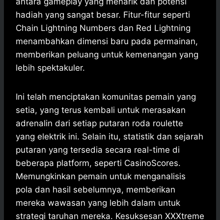
antara gameplay yang menarik dan potensi
hadiah yang sangat besar. Fitur-fitur seperti
Chain Lightning Numbers dan Red Lightning
menambahkan dimensi baru pada permainan,
memberikan peluang untuk kemenangan yang
lebih spektakuler.
Ini telah menciptakan komunitas pemain yang
setia, yang terus kembali untuk merasakan
adrenalin dari setiap putaran roda roulette
yang elektrik ini. Selain itu, statistik dan sejarah
putaran yang tersedia secara real-time di
beberapa platform, seperti CasinoScores.
Memungkinkan pemain untuk menganalisis
pola dan hasil sebelumnya, memberikan
mereka wawasan yang lebih dalam untuk
strategi taruhan mereka. Kesuksesan XXXtreme