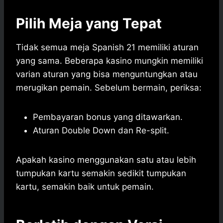
Pilih Meja yang Tepat
Tidak semua meja Spanish 21 memiliki aturan
yang sama. Beberapa kasino mungkin memiliki
varian aturan yang bisa menguntungkan atau
merugikan pemain. Sebelum bermain, periksa:
Pembayaran bonus yang ditawarkan.
Aturan Double Down dan Re-split.
Apakah kasino menggunakan satu atau lebih
tumpukan kartu semakin sedikit tumpukan
kartu, semakin baik untuk pemain.