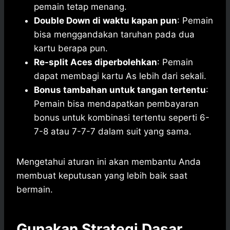
pemain tetap menang.
Double Down di waktu kapan pun
: Pemain
bisa menggandakan taruhan pada dua
kartu berapa pun.
Re-split Aces diperbolehkan
: Pemain
dapat membagi kartu As lebih dari sekali.
Bonus tambahan untuk tangan tertentu
:
Pemain bisa mendapatkan pembayaran
bonus untuk kombinasi tertentu seperti 6-
7-8 atau 7-7-7 dalam suit yang sama.
Mengetahui aturan ini akan membantu Anda
membuat keputusan yang lebih baik saat
bermain.
Gunakan Strategi Dasar