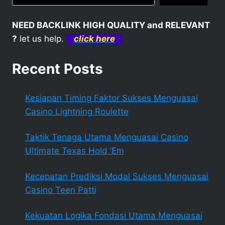
NEED BACKLINK HIGH QUALITY and RELEVANT
?
let us help.
click here
Recent Posts
Kesiapan Timing Faktor Sukses Menguasai
Casino Lightning Roulette
Taktik Tenaga Utama Menguasai Casino
Ultimate Texas Hold ’Em
Kecepatan Prediksi Modal Sukses Menguasai
Casino Teen Patti
Kekuatan Logika Fondasi Utama Menguasai