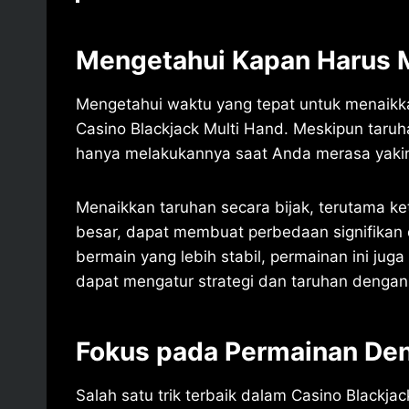
Mengetahui Kapan Harus 
Mengetahui waktu yang tepat untuk menaik
Casino Blackjack Multi Hand. Meskipun taruh
hanya melakukannya saat Anda merasa yakin
Menaikkan taruhan secara bijak, terutama k
besar, dapat membuat perbedaan signifikan 
bermain yang lebih stabil, permainan ini juga
dapat mengatur strategi dan taruhan dengan
Fokus pada Permainan De
Salah satu trik terbaik dalam Casino Blackj