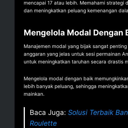
mencapai 17 atau lebih. Memahami strategi 
dan meningkatkan peluang kemenangan dala
Mengelola Modal Dengan B
Manajemen modal yang bijak sangat penting
anggaran yang jelas untuk sesi permainan An
untuk meningkatkan taruhan secara drastis
Mengelola modal dengan baik memungkinkan
lebih banyak peluang, sehingga meningkatk
mainkan.
Baca Juga:
Solusi Terbaik Ban
Roulette