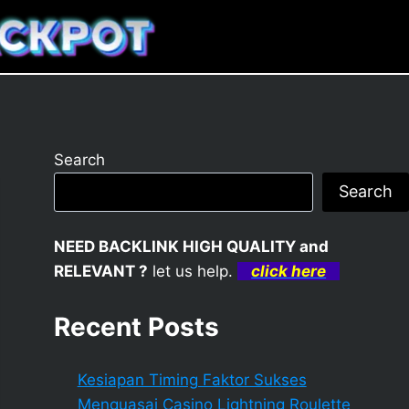
Search
Search
NEED BACKLINK HIGH QUALITY and
RELEVANT ?
let us help.
click here
Recent Posts
Kesiapan Timing Faktor Sukses
Menguasai Casino Lightning Roulette