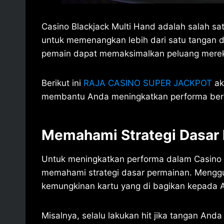
Casino Blackjack Multi Hand adalah salah 
untuk memenangkan lebih dari satu tangan da
pemain dapat memaksimalkan peluang mereka 
Berikut ini
RAJA CASINO SUPER JACKPOT
ak
membantu Anda meningkatkan performa berm
Memahami Strategi Dasar
Untuk meningkatkan performa dalam Casino 
memahami strategi dasar permainan. Menggun
kemungkinan kartu yang di bagikan kepada A
Misalnya, selalu lakukan hit jika tangan Anda 