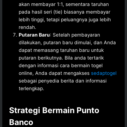
akan membayar 1:1, sementara taruhan
pada hasil seri (tie) biasanya membayar
lebih tinggi, tetapi peluangnya juga lebih
rendah.
Putaran Baru
: Setelah pembayaran
dilakukan, putaran baru dimulai, dan Anda
dapat memasang taruhan baru untuk
putaran berikutnya. Bila anda tertarik
dengan informasi cara bermain togel
online, Anda dapat mengakses
sedaptogel
sebagai penyedia berita dan informasi
terlengkap.
Strategi Bermain Punto
Banco