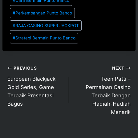
#
Cara Bermain Punto Banco
#
Perkembangan Punto Banco
#
RAJA CASINO SUPER JACKPOT
#
Strategi Bermain Punto Banco
Post
PREVIOUS
NEXT
European Blackjack
Teen Patti –
navigation
Gold Series, Game
Permainan Casino
Terbaik Presentasi
Terbaik Dengan
Bagus
Hadiah-Hadiah
Menarik