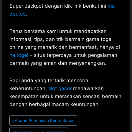
Super Jackpot dengan klik link berikut ini
ma-
dou.co
.
Terus bersama kami untuk mendapatkan
informasi, tips, dan trik bermain game togel
online yang menarik dan bermanfaat, hanya di
haitogel
– situs terpercaya untuk pengalaman
bermain yang aman dan menyenangkan.
Bagi anda yang tertarik mencoba
keberuntungan,
slot gacor
menawarkan
kesempatan untuk merasakan sensasi bermain
dengan berbagai macam keuntungan.
Post
#
Aturan Permainan Punto Banco
Tags: