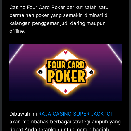
h
a
e
e
k
i
a
c
s
l
y
n
Casino Four Card Poker berikut salah satu
t
e
s
e
p
e
permainan poker yang semakin diminati di
s
b
e
g
e
kalangan penggemar judi daring maupun
A
o
n
r
offline.
p
o
g
a
p
k
e
m
r
Dibawah ini
RAJA CASINO SUPER JACKPOT
akan membahas berbagai strategi ampuh yang
dapat Anda terapkan untuk meraih hadiah