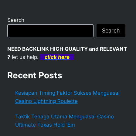
Search
Search
NEED BACKLINK HIGH QUALITY and RELEVANT
?
let us help.
click here
Recent Posts
Kesiapan Timing Faktor Sukses Menguasai
Casino Lightning Roulette
Taktik Tenaga Utama Menguasai Casino
Ultimate Texas Hold ’Em