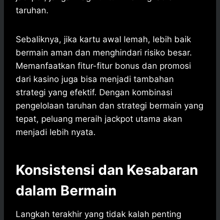
taruhan.
Sebaliknya, jika kartu awal lemah, lebih baik
bermain aman dan menghindari risiko besar.
Memanfaatkan fitur-fitur bonus dan promosi
dari kasino juga bisa menjadi tambahan
strategi yang efektif. Dengan kombinasi
pengelolaan taruhan dan strategi bermain yang
tepat, peluang meraih jackpot utama akan
menjadi lebih nyata.
Konsistensi dan Kesabaran
dalam Bermain
Langkah terakhir yang tidak kalah penting