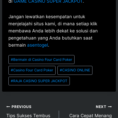
di
GAME CASINO SUPER JACKPOT
.
Jangan lewatkan kesempatan untuk
menjelajahi situs kami, di mana setiap klik
membawa Anda lebih dekat ke solusi dan
pengetahuan yang Anda butuhkan saat
bermain
asentogel
.
Post
#
Bermain di Casino Four Card Poker
Tags:
#
Casino Four Card Poker
#
CASINO ONLINE
#
RAJA CASINO SUPER JACKPOT
Post
PREVIOUS
NEXT
Tips Sukses Tembus
Cara Cepat Menang