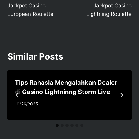
navigation
Jackpot Casino
Jackpot Casino
European Roulette
Lightning Roulette
Similar Posts
Tips Rahasia Mengalahkan Dealer
di Casino Lightninng Storm Live
10/26/2025