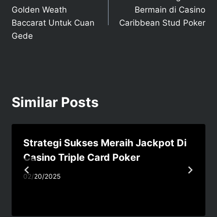
navigation
Golden Weath
Bermain di Casino
Baccarat Untuk Cuan
Caribbean Stud Poker
Gede
Similar Posts
Strategi Sukses Meraih Jackpot Di
Casino Triple Card Poker
02/20/2025