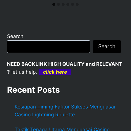
Search
Search
NEED BACKLINK HIGH QUALITY and RELEVANT
?
let us help.
click here
Recent Posts
Kesiapan Timing Faktor Sukses Menguasai
Casino Lightning Roulette
Taktik Tenaga Utama Menguasai Casino