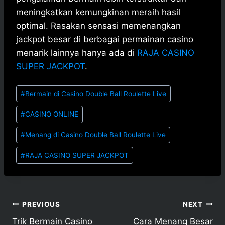
meningkatkan kemungkinan meraih hasil
optimal. Rasakan sensasi memenangkan
jackpot besar di berbagai permainan casino
menarik lainnya hanya ada di
RAJA CASINO
SUPER JACKPOT
.
Post
#
Bermain di Casino Double Ball Roulette Live
Tags:
#
CASINO ONLINE
#
Menang di Casino Double Ball Roulette Live
#
RAJA CASINO SUPER JACKPOT
Post
PREVIOUS
NEXT
Trik Bermain Casino
Cara Menang Besar