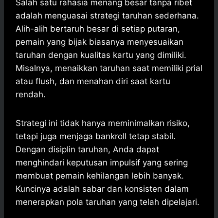
Salah satu rahasia menang besar tanpa ribet
adalah menguasai strategi taruhan sederhana.
Alih-alih bertaruh besar di setiap putaran,
pemain yang bijak biasanya menyesuaikan
taruhan dengan kualitas kartu yang dimiliki.
Misalnya, menaikkan taruhan saat memiliki prial
atau flush, dan menahan diri saat kartu
rendah.
Strategi ini tidak hanya meminimalkan risiko,
tetapi juga menjaga bankroll tetap stabil.
Dengan disiplin taruhan, Anda dapat
menghindari keputusan impulsif yang sering
membuat pemain kehilangan lebih banyak.
Kuncinya adalah sabar dan konsisten dalam
menerapkan pola taruhan yang telah dipelajari.