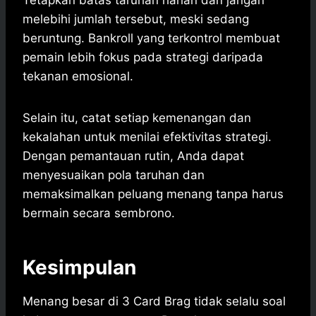
Tetapkan batas taruhan harian dan jangan
melebihi jumlah tersebut, meski sedang
beruntung. Bankroll yang terkontrol membuat
pemain lebih fokus pada strategi daripada
tekanan emosional.
Selain itu, catat setiap kemenangan dan
kekalahan untuk menilai efektivitas strategi.
Dengan pemantauan rutin, Anda dapat
menyesuaikan pola taruhan dan
memaksimalkan peluang menang tanpa harus
bermain secara sembrono.
Kesimpulan
Menang besar di 3 Card Brag tidak selalu soal