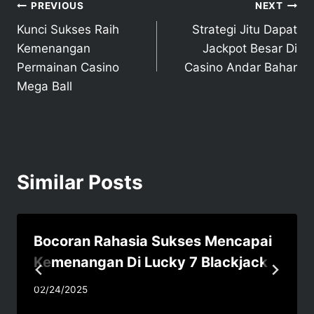
Post
PREVIOUS
NEXT
Kunci Sukses Raih
Strategi Jitu Dapat
navigation
Kemenangan
Jackpot Besar Di
Permainan Casino
Casino Andar Bahar
Mega Ball
Similar Posts
Bocoran Rahasia Sukses Mencapai
Kemenangan Di Lucky 7 Blackjack
02/24/2025