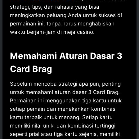
strategi, tips, dan rahasia yang bisa
meningkatkan peluang Anda untuk sukses di
permainan ini, tanpa harus menghabiskan
waktu berjam-jam di meja casino.
Memahami Aturan Dasar 3
Card Brag
Sebelum mencoba strategi apa pun, penting
untuk memahami aturan dasar 3 Card Brag.
Permainan ini menggunakan tiga kartu untuk
setiap pemain dan menekankan kombinasi
kartu terbaik untuk menang. Setiap kartu
memiliki nilai unik, dan kombinasi tertinggi
seperti prial atau tiga kartu sejenis, memiliki