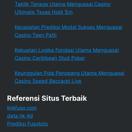
Taktik Tenaga Utama Menguasai Casino
Ultimate Texas Hold ’Em
Kecepatan Prediksi Modal Sukses Menguasai
Casino Teen Patti
Kekuatan Logika Fondasi Utama Menguasai
Casino Caribbean Stud Poker
Keunggulan Pola Penopang Utama Menguasai
Casino Speed Baccarat Live
Referensi Situs Terbaik
linkfuso.com
data hk 4d
Prediksi Fusototo