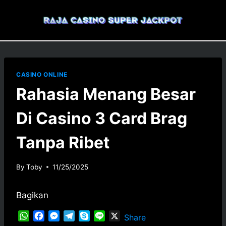
Skip
to
content
CASINO ONLINE
Rahasia Menang Besar
Di Casino 3 Card Brag
Tanpa Ribet
By
Toby
11/25/2025
Bagikan
W
F
M
T
S
L
X
Share