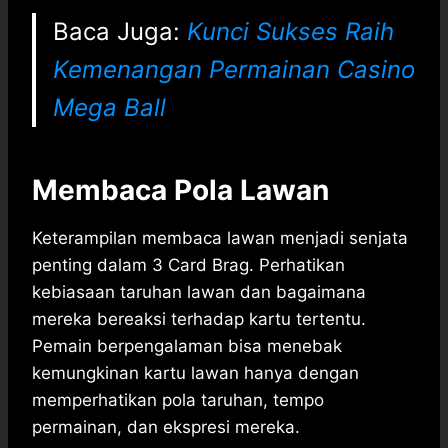
Baca Juga:
Kunci Sukses Raih
Kemenangan Permainan Casino
Mega Ball
Membaca Pola Lawan
Keterampilan membaca lawan menjadi senjata
penting dalam 3 Card Brag. Perhatikan
kebiasaan taruhan lawan dan bagaimana
mereka bereaksi terhadap kartu tertentu.
Pemain berpengalaman bisa menebak
kemungkinan kartu lawan hanya dengan
memperhatikan pola taruhan, tempo
permainan, dan ekspresi mereka.