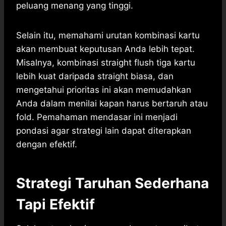
peluang menang yang tinggi.
Selain itu, memahami urutan kombinasi kartu
akan membuat keputusan Anda lebih tepat.
Misalnya, kombinasi straight flush tiga kartu
lebih kuat daripada straight biasa, dan
mengetahui prioritas ini akan memudahkan
Anda dalam menilai kapan harus bertaruh atau
fold. Pemahaman mendasar ini menjadi
pondasi agar strategi lain dapat diterapkan
dengan efektif.
Strategi Taruhan Sederhana
Tapi Efektif