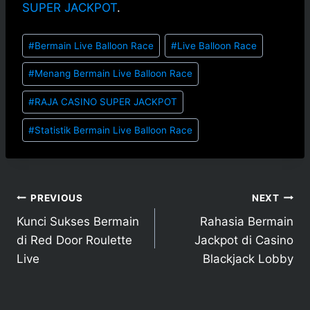
SUPER JACKPOT
.
Post
#
Bermain Live Balloon Race
#
Live Balloon Race
Tags:
#
Menang Bermain Live Balloon Race
#
RAJA CASINO SUPER JACKPOT
#
Statistik Bermain Live Balloon Race
Post
PREVIOUS
NEXT
Kunci Sukses Bermain
Rahasia Bermain
navigation
di Red Door Roulette
Jackpot di Casino
Live
Blackjack Lobby