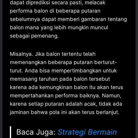
dapat diprediksi secara pasti, melacak
performa balon di beberapa putaran
sebelumnya dapat memberi gambaran tentang
balon mana yang lebih mungkin muncul
sebagai pemenang.
Misalnya. Jika balon tertentu telah
memenangkan beberapa putaran berturut-
turut. Anda bisa mempertimbangkan untuk
memasang taruhan pada balon tersebut
karena ada kemungkinan balon itu akan terus
mempertahankan performa baiknya. Namun,
karena setiap putaran adalah acak, tidak ada
jaminan bahwa pola ini akan terus berlanjut.
Baca Juga:
Strategi Bermain