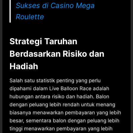
Sukses di Casino Mega
Roulette
Strategi Taruhan
Berdasarkan Risiko dan
Hadiah
Salah satu statistik penting yang perlu
dipahami dalam Live Balloon Race adalah
hubungan antara risiko dan hadiah. Balon
dengan peluang lebih rendah untuk menang
biasanya menawarkan pembayaran yang lebih
besar, sementara balon dengan peluang lebih
tinggi menawarkan pembayaran yang lebih