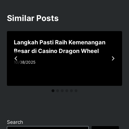
Similar Posts
Langkah Pasti Raih Kemenangan
Besar di Casino Dragon Wheel
10/08/2025
Search