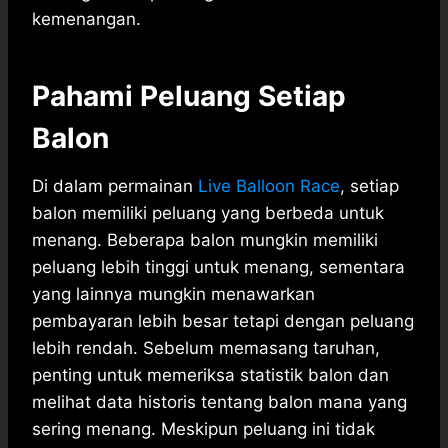
kemenangan.
Pahami Peluang Setiap
Balon
Di dalam permainan
Live Balloon Race
, setiap
balon memiliki peluang yang berbeda untuk
menang. Beberapa balon mungkin memiliki
peluang lebih tinggi untuk menang, sementara
yang lainnya mungkin menawarkan
pembayaran lebih besar tetapi dengan peluang
lebih rendah. Sebelum memasang taruhan,
penting untuk memeriksa statistik balon dan
melihat data historis tentang balon mana yang
sering menang. Meskipun peluang ini tidak