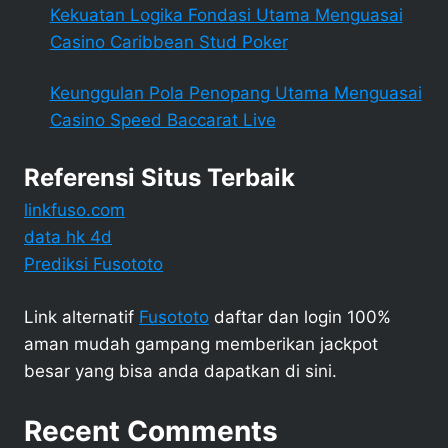
Kekuatan Logika Fondasi Utama Menguasai
Casino Caribbean Stud Poker
Keunggulan Pola Penopang Utama Menguasai
Casino Speed Baccarat Live
Referensi Situs Terbaik
linkfuso.com
data hk 4d
Prediksi Fusototo
Link alternatif
Fusototo
daftar dan login 100%
aman mudah gampang memberikan jackpot
besar yang bisa anda dapatkan di sini.
Recent Comments