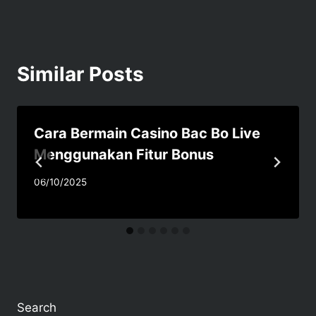
Similar Posts
Cara Bermain Casino Bac Bo Live
Menggunakan Fitur Bonus
06/10/2025
Search