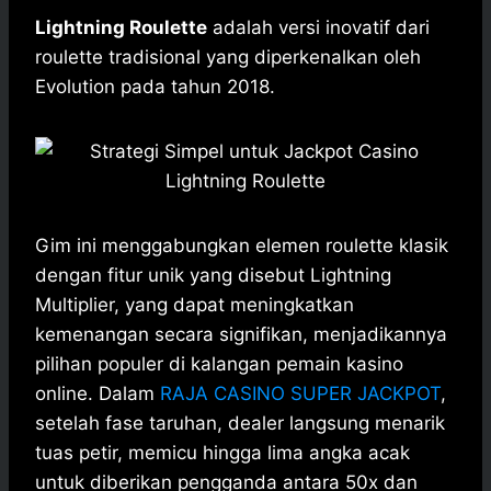
h
a
e
e
k
i
a
c
s
l
y
n
Lightning Roulette
adalah versi inovatif dari
t
e
s
e
p
e
roulette tradisional yang diperkenalkan oleh
s
b
e
g
e
Evolution pada tahun 2018.
A
o
n
r
p
o
g
a
p
k
e
m
r
Gim ini menggabungkan elemen roulette klasik
dengan fitur unik yang disebut Lightning
Multiplier, yang dapat meningkatkan
kemenangan secara signifikan, menjadikannya
pilihan populer di kalangan pemain kasino
online. Dalam
RAJA CASINO SUPER JACKPOT
,
setelah fase taruhan, dealer langsung menarik
tuas petir, memicu hingga lima angka acak
untuk diberikan pengganda antara 50x dan