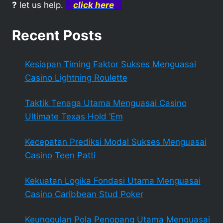
?
let us help.
click here
Recent Posts
Kesiapan Timing Faktor Sukses Menguasai
Casino Lightning Roulette
Taktik Tenaga Utama Menguasai Casino
Ultimate Texas Hold ’Em
Kecepatan Prediksi Modal Sukses Menguasai
Casino Teen Patti
Kekuatan Logika Fondasi Utama Menguasai
Casino Caribbean Stud Poker
Keunggulan Pola Penopang Utama Menguasai