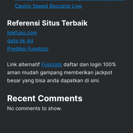
Casino Speed Baccarat Live
Referensi Situs Terbaik
linkfuso.com
data hk 4d
Prediksi Fusototo
Link alternatif
Fusototo
daftar dan login 100%
aman mudah gampang memberikan jackpot
besar yang bisa anda dapatkan di sini.
Recent Comments
No comments to show.