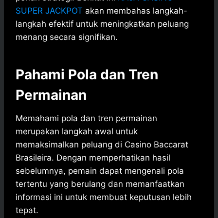
SUPER JACKPOT
akan membahas langkah-
langkah efektif untuk meningkatkan peluang
menang secara signifikan.
Pahami Pola dan Tren
Permainan
Memahami pola dan tren permainan
merupakan langkah awal untuk
memaksimalkan peluang di Casino Baccarat
Brasileira. Dengan memperhatikan hasil
sebelumnya, pemain dapat mengenali pola
tertentu yang berulang dan memanfaatkan
informasi ini untuk membuat keputusan lebih
tepat.