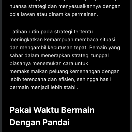
nuansa strategi dan menyesuaikannya dengan
pola lawan atau dinamika permainan.
Latihan rutin pada strategi tertentu
meningkatkan kemampuan membaca situasi
dan mengambil keputusan tepat. Pemain yang
sabar dalam menerapkan strategi tunggal
biasanya menemukan cara untuk
memaksimalkan peluang kemenangan dengan
lebih terencana dan efisien, sehingga hasil
bermain menjadi lebih stabil.
Pakai Waktu Bermain
Dengan Pandai