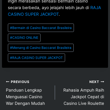
ingin merasakan sensasi bermain casino
secara berbeda, ayo jelajahi lebih jauh di
RAJA
CASINO SUPER JACKPOT
.
Post
#
Bermain di Casino Baccarat Brasileira
Tags:
#
CASINO ONLINE
#
Menang di Casino Baccarat Brasileira
#
RAJA CASINO SUPER JACKPOT
Post
PREVIOUS
NEXT
Panduan Lengkap
Rahasia Ampuh Raih
navigation
Menguasai Casino
Jackpot Cepat di
War Dengan Mudah
Casino Live Roulette