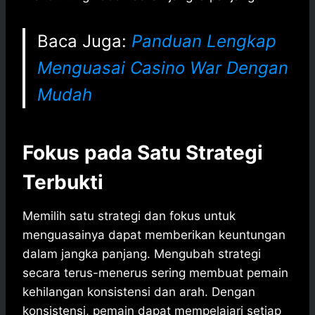
Baca Juga:
Panduan Lengkap
Menguasai Casino War Dengan
Mudah
Fokus pada Satu Strategi
Terbukti
Memilih satu strategi dan fokus untuk
menguasainya dapat memberikan keuntungan
dalam jangka panjang. Mengubah strategi
secara terus-menerus sering membuat pemain
kehilangan konsistensi dan arah. Dengan
konsistensi, pemain dapat mempelajari setiap