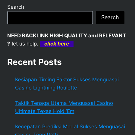
Search
Search
NEED BACKLINK HIGH QUALITY and RELEVANT
?
let us help.
click here
Recent Posts
Kesiapan Timing Faktor Sukses Menguasai
Casino Lightning Roulette
Taktik Tenaga Utama Menguasai Casino
Ultimate Texas Hold ’Em
Kecepatan Prediksi Modal Sukses Menguasai
Casino Teen Patti