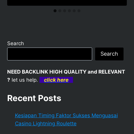
Search
Search
NEED BACKLINK HIGH QUALITY and RELEVANT
?
let us help.
click here
Recent Posts
Kesiapan Timing Faktor Sukses Menguasai
Casino Lightning Roulette