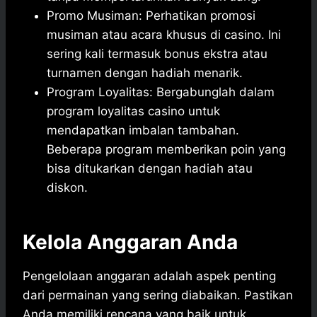
Promo Musiman: Perhatikan promosi
musiman atau acara khusus di casino. Ini
sering kali termasuk bonus ekstra atau
turnamen dengan hadiah menarik.
Program Loyalitas: Bergabunglah dalam
program loyalitas casino untuk
mendapatkan imbalan tambahan.
Beberapa program memberikan poin yang
bisa ditukarkan dengan hadiah atau
diskon.
Kelola Anggaran Anda
Pengelolaan anggaran adalah aspek penting
dari permainan yang sering diabaikan. Pastikan
Anda memiliki rencana yang baik untuk