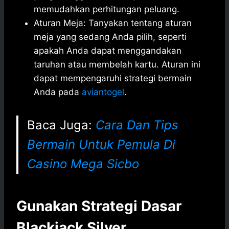
memudahkan perhitungan peluang.
Aturan Meja: Tanyakan tentang aturan
meja yang sedang Anda pilih, seperti
apakah Anda dapat menggandakan
taruhan atau membelah kartu. Aturan ini
dapat mempengaruhi strategi bermain
Anda pada
aviantogel
.
Baca Juga:
Cara Dan Tips
Bermain Untuk Pemula Di
Casino Mega Sicbo
Gunakan Strategi Dasar
Blackjack Silver