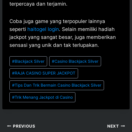
terpercaya dan terjamin.
Coba juga game yang terpopuler lainnya
seperti
haitogel login
. Selain memiliki hadiah
jackpot yang sangat besar, juga memberikan
sensasi yang unik dan tak terlupakan.
Post
#
Blackjack Silver
#
Casino Blackjack Silver
Tags:
#
RAJA CASINO SUPER JACKPOT
#
Tips Dan Trik Bermain Casino Blackjack Silver
#
Trik Menang Jackpot di Casino
Post
PREVIOUS
NEXT