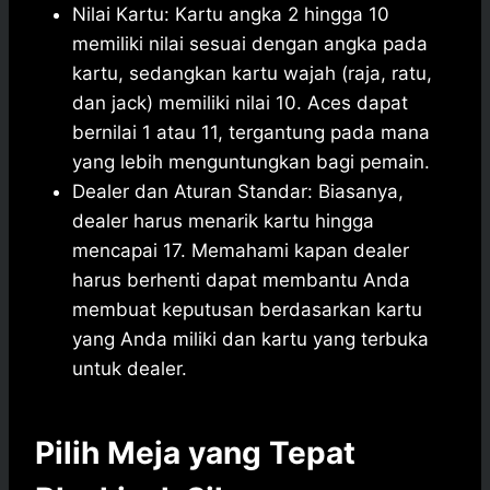
Nilai Kartu: Kartu angka 2 hingga 10
memiliki nilai sesuai dengan angka pada
kartu, sedangkan kartu wajah (raja, ratu,
dan jack) memiliki nilai 10. Aces dapat
bernilai 1 atau 11, tergantung pada mana
yang lebih menguntungkan bagi pemain.
Dealer dan Aturan Standar: Biasanya,
dealer harus menarik kartu hingga
mencapai 17. Memahami kapan dealer
harus berhenti dapat membantu Anda
membuat keputusan berdasarkan kartu
yang Anda miliki dan kartu yang terbuka
untuk dealer.
Pilih Meja yang Tepat