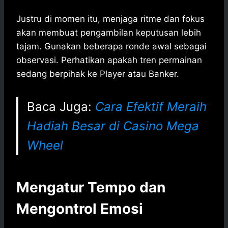
Justru di momen itu, menjaga ritme dan fokus
akan membuat pengambilan keputusan lebih
tajam. Gunakan beberapa ronde awal sebagai
observasi. Perhatikan apakah tren permainan
sedang berpihak ke Player atau Banker.
Baca Juga:
Cara Efektif Meraih
Hadiah Besar di Casino Mega
Wheel
Mengatur Tempo dan
Mengontrol Emosi