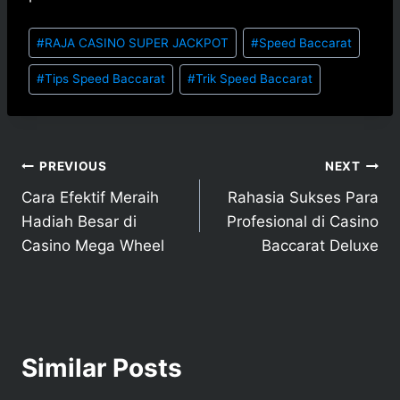
Post
#
RAJA CASINO SUPER JACKPOT
#
Speed Baccarat
Tags:
#
Tips Speed Baccarat
#
Trik Speed Baccarat
Post
PREVIOUS
NEXT
Cara Efektif Meraih
Rahasia Sukses Para
navigation
Hadiah Besar di
Profesional di Casino
Casino Mega Wheel
Baccarat Deluxe
Similar Posts