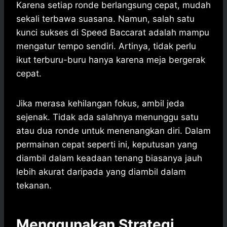
Karena setiap ronde berlangsung cepat, mudah
sekali terbawa suasana. Namun, salah satu
kunci sukses di Speed Baccarat adalah mampu
mengatur tempo sendiri. Artinya, tidak perlu
ikut terburu-buru hanya karena meja bergerak
cepat.
Jika merasa kehilangan fokus, ambil jeda
sejenak. Tidak ada salahnya menunggu satu
atau dua ronde untuk menenangkan diri. Dalam
permainan cepat seperti ini, keputusan yang
diambil dalam keadaan tenang biasanya jauh
lebih akurat daripada yang diambil dalam
tekanan.
Menggunakan Strategi