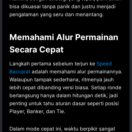
bisa dikuasai tanpa panik dan justru menjadi
pengalaman yang seru dan menantang.
Memahami Alur Permainan
Secara Cepat
Langkah pertama sebelum terjun ke
Speed
Baccarat
adalah memahami alur permainannya.
Walaupun tampak sederhana, ritmenya jauh
lebih cepat dibanding versi biasa. Setiap ronde
berlangsung hanya dalam hitungan detik, jadi
penting untuk tahu aturan dasar seperti posisi
Player, Banker, dan Tie.
Dalam mode cepat ini, waktu berpikir sangat