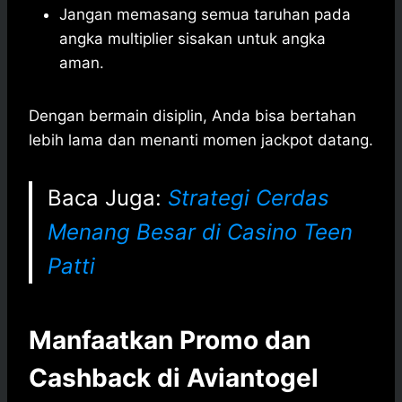
Jangan memasang semua taruhan pada
angka multiplier sisakan untuk angka
aman.
Dengan bermain disiplin, Anda bisa bertahan
lebih lama dan menanti momen jackpot datang.
Baca Juga:
Strategi Cerdas
Menang Besar di Casino Teen
Patti
Manfaatkan Promo dan
Cashback di Aviantogel