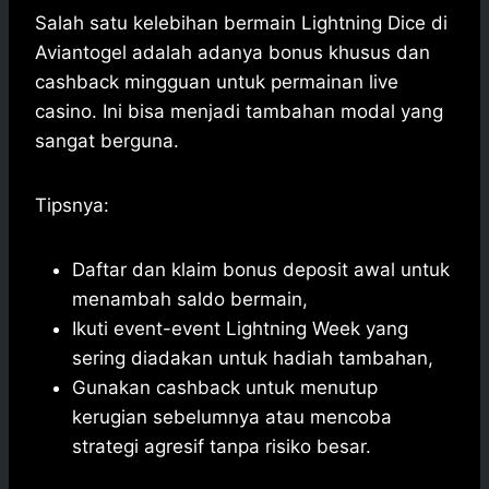
Salah satu kelebihan bermain Lightning Dice di
Aviantogel adalah adanya bonus khusus dan
cashback mingguan untuk permainan live
casino. Ini bisa menjadi tambahan modal yang
sangat berguna.
Tipsnya:
Daftar dan klaim bonus deposit awal untuk
menambah saldo bermain,
Ikuti event-event Lightning Week yang
sering diadakan untuk hadiah tambahan,
Gunakan cashback untuk menutup
kerugian sebelumnya atau mencoba
strategi agresif tanpa risiko besar.