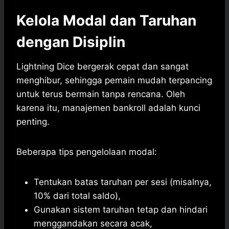
Kelola Modal dan Taruhan
dengan Disiplin
Lightning Dice bergerak cepat dan sangat
menghibur, sehingga pemain mudah terpancing
untuk terus bermain tanpa rencana. Oleh
karena itu, manajemen bankroll adalah kunci
penting.
Beberapa tips pengelolaan modal:
Tentukan batas taruhan per sesi (misalnya,
10% dari total saldo),
Gunakan sistem taruhan tetap dan hindari
menggandakan secara acak,