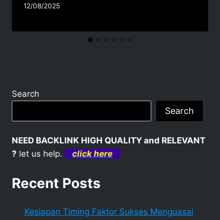
12/08/2025
Search
Search
NEED BACKLINK HIGH QUALITY and RELEVANT
?
let us help.
click here
Recent Posts
Kesiapan Timing Faktor Sukses Menguasai