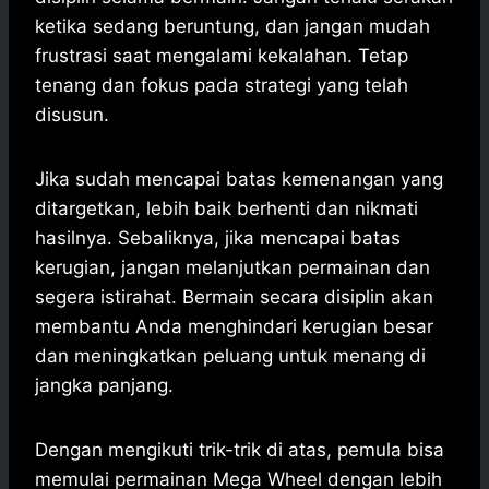
ketika sedang beruntung, dan jangan mudah
frustrasi saat mengalami kekalahan. Tetap
tenang dan fokus pada strategi yang telah
disusun.
Jika sudah mencapai batas kemenangan yang
ditargetkan, lebih baik berhenti dan nikmati
hasilnya. Sebaliknya, jika mencapai batas
kerugian, jangan melanjutkan permainan dan
segera istirahat. Bermain secara disiplin akan
membantu Anda menghindari kerugian besar
dan meningkatkan peluang untuk menang di
jangka panjang.
Dengan mengikuti trik-trik di atas, pemula bisa
memulai permainan Mega Wheel dengan lebih