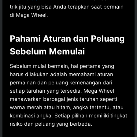
trik jitu yang bisa Anda terapkan saat bermain
di Mega Wheel.
Pahami Aturan dan Peluang
Sebelum Memulai
Sebelum mulai bermain, hal pertama yang
harus dilakukan adalah memahami aturan
permainan dan peluang kemenangan dari
setiap taruhan yang tersedia. Mega Wheel
menawarkan berbagai jenis taruhan seperti
warna merah atau hitam, angka tertentu, atau
kombinasi angka. Setiap pilihan memiliki tingkat
risiko dan peluang yang berbeda.