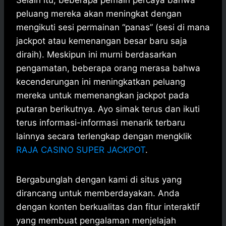
Selain itu, beberapa pemain percaya bahwa
peluang mereka akan meningkat dengan
mengikuti sesi permainan “panas” (sesi di mana
jackpot atau kemenangan besar baru saja
diraih). Meskipun ini murni berdasarkan
pengamatan, beberapa orang merasa bahwa
kecenderungan ini meningkatkan peluang
mereka untuk memenangkan jackpot pada
putaran berikutnya. Ayo simak terus dan ikuti
terus informasi-informasi menarik terbaru
lainnya secara terlengkap dengan mengklik
RAJA CASINO SUPER JACKPOT
.
Bergabunglah dengan kami di situs yang
dirancang untuk memberdayakan. Anda
dengan konten berkualitas dan fitur interaktif
yang membuat pengalaman menjelajah