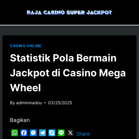
Skip
to
content
CASINO ONLINE
Statistik Pola Bermain
Jackpot di Casino Mega
Wheel
By
adminmadou
03/25/2025
Bagikan
W
F
M
T
S
L
X
Share