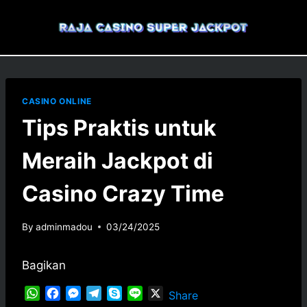
Skip
to
content
CASINO ONLINE
Tips Praktis untuk
Meraih Jackpot di
Casino Crazy Time
By
adminmadou
03/24/2025
Bagikan
W
F
M
T
S
L
X
Share