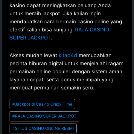
kasino dapat meningkatkan peluang Anda
untuk meraih jackpot. Jika kalian ingin
mendapatkan cara bermain casino online yang
efektif kalian bisa kunjungi
RAJA CASINO
SUPER JACKPOT
.
Akses mudah lewat
kitab4d
memudahkan
pecinta hiburan digital untuk menjelajahi ragam
permainan online populer dengan sistem aman,
layanan cepat, serta bonus melimpah yang
membuat permainan semakin seru.
Post
#
Jackpot di Casino Crazy Time
Tags:
#
RAJA CASINO SUPER JACKPOT
#
SITUS CASINO ONLINE RESMI