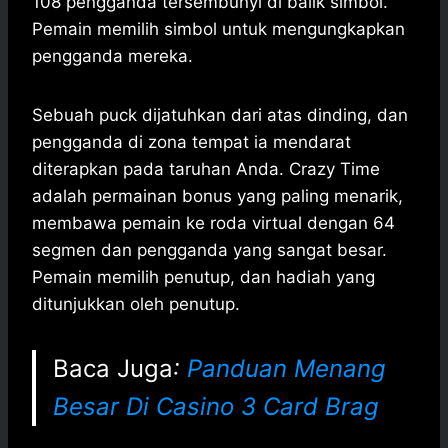
108 pengganda tersembunyi di balik simbol.
Pemain memilih simbol untuk mengungkapkan
pengganda mereka.
Sebuah puck dijatuhkan dari atas dinding, dan
pengganda di zona tempat ia mendarat
diterapkan pada taruhan Anda. Crazy Time
adalah permainan bonus yang paling menarik,
membawa pemain ke roda virtual dengan 64
segmen dan pengganda yang sangat besar.
Pemain memilih penutup, dan hadiah yang
ditunjukkan oleh penutup.
Baca Juga
:
Panduan Menang
Besar Di Casino 3 Card Brag