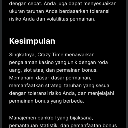
dengan cepat. Anda juga dapat menyesuaikan
ukuran taruhan Anda berdasarkan toleransi
risiko Anda dan volatilitas permainan.
Kesimpulan
Singkatnya, Crazy Time menawarkan
pengalaman kasino yang unik dengan roda
uang, slot atas, dan permainan bonus.
Memahami dasar-dasar permainan,
memanfaatkan strategi taruhan yang sesuai
dengan toleransi risiko Anda, dan menjelajahi
permainan bonus yang berbeda.
Manajemen bankroll yang bijaksana,
pemantauan statistik, dan pemanfaatan bonus