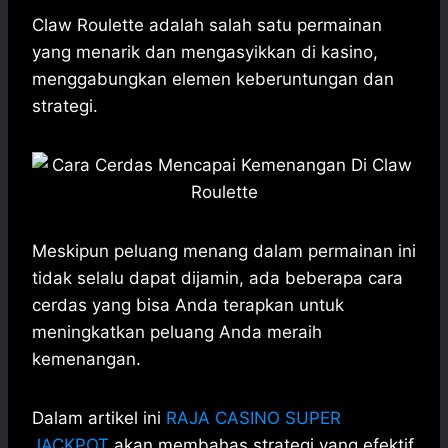
h
a
e
e
k
i
a
c
s
l
y
n
Claw Roulette adalah salah satu permainan
t
e
s
e
p
e
yang menarik dan mengasyikkan di kasino,
s
b
e
g
e
menggabungkan elemen keberuntungan dan
A
o
n
r
strategi.
p
o
g
a
p
k
e
m
r
Meskipun peluang menang dalam permainan ini
tidak selalu dapat dijamin, ada beberapa cara
cerdas yang bisa Anda terapkan untuk
meningkatkan peluang Anda meraih
kemenangan.
Dalam artikel ini
RAJA CASINO SUPER
JACKPOT
akan membahas strategi yang efektif