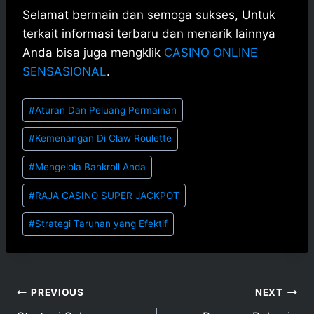
Selamat bermain dan semoga sukses, Untuk
terkait informasi terbaru dan menarik lainnya
Anda bisa juga mengklik
CASINO ONLINE
SENSASIONAL
.
Post
#
Aturan Dan Peluang Permainan
Tags:
#
Kemenangan Di Claw Roulette
#
Mengelola Bankroll Anda
#
RAJA CASINO SUPER JACKPOT
#
Strategi Taruhan yang Efektif
Post
PREVIOUS
NEXT