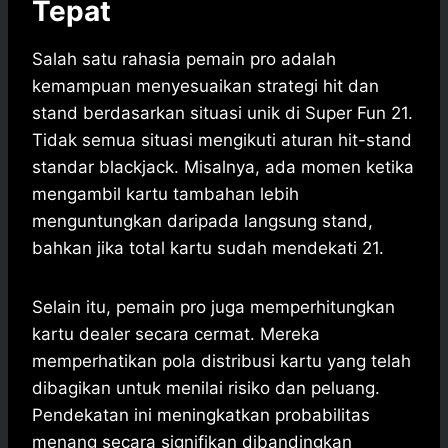
Tepat
Salah satu rahasia pemain pro adalah
kemampuan menyesuaikan strategi hit dan
stand berdasarkan situasi unik di Super Fun 21.
Tidak semua situasi mengikuti aturan hit-stand
standar blackjack. Misalnya, ada momen ketika
mengambil kartu tambahan lebih
menguntungkan daripada langsung stand,
bahkan jika total kartu sudah mendekati 21.
Selain itu, pemain pro juga memperhitungkan
kartu dealer secara cermat. Mereka
memperhatikan pola distribusi kartu yang telah
dibagikan untuk menilai risiko dan peluang.
Pendekatan ini meningkatkan probabilitas
menang secara signifikan dibandingkan