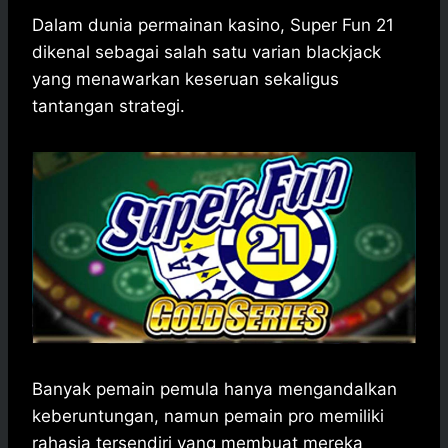
h
a
e
e
k
i
a
c
s
l
y
n
Dalam dunia permainan kasino, Super Fun 21
t
e
s
e
p
e
dikenal sebagai salah satu varian blackjack
s
b
e
g
e
yang menawarkan keseruan sekaligus
A
o
n
r
tantangan strategi.
p
o
g
a
p
k
e
m
r
Banyak pemain pemula hanya mengandalkan
keberuntungan, namun pemain pro memiliki
rahasia tersendiri yang membuat mereka