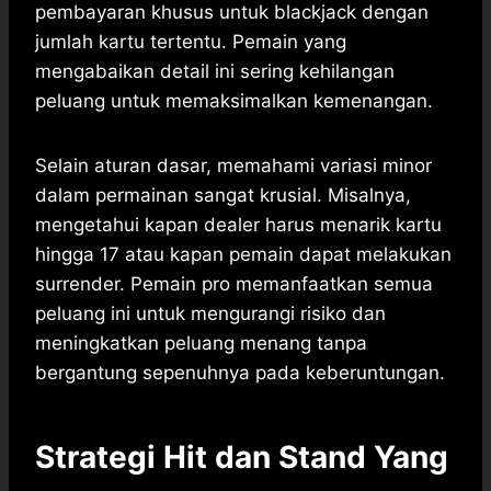
pembayaran khusus untuk blackjack dengan
jumlah kartu tertentu. Pemain yang
mengabaikan detail ini sering kehilangan
peluang untuk memaksimalkan kemenangan.
Selain aturan dasar, memahami variasi minor
dalam permainan sangat krusial. Misalnya,
mengetahui kapan dealer harus menarik kartu
hingga 17 atau kapan pemain dapat melakukan
surrender. Pemain pro memanfaatkan semua
peluang ini untuk mengurangi risiko dan
meningkatkan peluang menang tanpa
bergantung sepenuhnya pada keberuntungan.
Strategi Hit dan Stand Yang