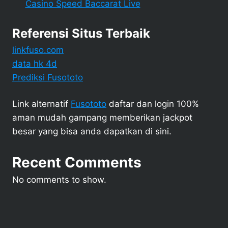
Casino Speed Baccarat Live
Referensi Situs Terbaik
linkfuso.com
data hk 4d
Prediksi Fusototo
Link alternatif
Fusototo
daftar dan login 100%
aman mudah gampang memberikan jackpot
besar yang bisa anda dapatkan di sini.
Recent Comments
No comments to show.