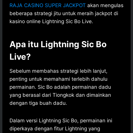
RAJA CASINO SUPER JACKPOT
akan mengulas
beberapa strategi jitu untuk meraih jackpot di
kasino online Lightning Sic Bo Live.
Apa itu Lightning Sic Bo
Live?
Sebelum membahas strategi lebih lanjut,
penting untuk memahami terlebih dahulu
permainan. Sic Bo adalah permainan dadu
yang berasal dari Tiongkok dan dimainkan
dengan tiga buah dadu.
Dalam versi Lightning Sic Bo, permainan ini
diperkaya dengan fitur Lightning yang