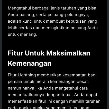
Mengetahui berbagai jenis taruhan yang bisa
Anda pasang, serta peluang-peluangnya,
adalah kunci untuk membuat keputusan yang
lebih cerdas dan meningkatkan peluang Anda
untuk menang.
Fitur Untuk Maksimalkan
Kemenangan
Fitur Lightning memberikan kesempatan bagi
pemain untuk meraih kemenangan besar,
namun hanya jika Anda mengetahui cara
memanfaatkannya dengan tepat. Anda dapat
memanfaatkan fitur ini dengan memilih taruhan
pada angka-angka yang memiliki peluang