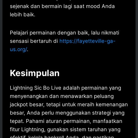
sejenak dan bermain lagi saat mood Anda
lebih baik.
Pelajari permainan dengan baik, lalu nikmati
sensasi bertaruh di
https://fayetteville-ga-
us.org/
.
Kesimpulan
Lightning Sic Bo Live adalah permainan yang
menyenangkan dan menawarkan peluang
jackpot besar, tetapi untuk meraih kemenangan
besar, Anda perlu menggunakan strategi yang
tepat. Pahami aturan permainan, manfaatkan
fitur Lightning, gunakan sistem taruhan yang
efektif, kelola bankroll Anda, dan pastikan