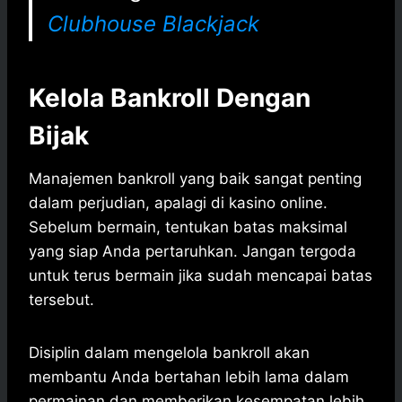
Clubhouse Blackjack
Kelola Bankroll Dengan
Bijak
Manajemen bankroll yang baik sangat penting
dalam perjudian, apalagi di kasino online.
Sebelum bermain, tentukan batas maksimal
yang siap Anda pertaruhkan. Jangan tergoda
untuk terus bermain jika sudah mencapai batas
tersebut.
Disiplin dalam mengelola bankroll akan
membantu Anda bertahan lebih lama dalam
permainan dan memberikan kesempatan lebih