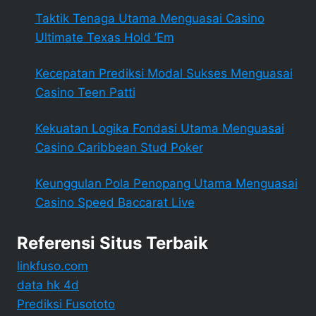
Taktik Tenaga Utama Menguasai Casino
Ultimate Texas Hold ’Em
Kecepatan Prediksi Modal Sukses Menguasai
Casino Teen Patti
Kekuatan Logika Fondasi Utama Menguasai
Casino Caribbean Stud Poker
Keunggulan Pola Penopang Utama Menguasai
Casino Speed Baccarat Live
Referensi Situs Terbaik
linkfuso.com
data hk 4d
Prediksi Fusototo