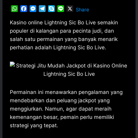
W
F
M
T
S
L
X
Share
h
a
e
e
k
i
a
c
s
l
y
n
Kasino online Lightning Sic Bo Live semakin
t
e
s
e
p
e
populer di kalangan para pecinta judi, dan
s
b
e
g
e
salah satu permainan yang banyak menarik
A
o
n
r
perhatian adalah Lightning Sic Bo Live.
p
o
g
a
p
k
e
m
r
Permainan ini menawarkan pengalaman yang
mendebarkan dan peluang jackpot yang
menggiurkan. Namun, agar dapat meraih
kemenangan besar, pemain perlu memiliki
strategi yang tepat.