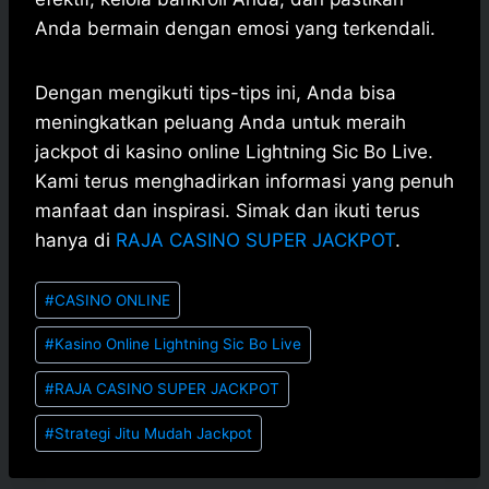
Anda bermain dengan emosi yang terkendali.
Dengan mengikuti tips-tips ini, Anda bisa
meningkatkan peluang Anda untuk meraih
jackpot di kasino online Lightning Sic Bo Live.
Kami terus menghadirkan informasi yang penuh
manfaat dan inspirasi. Simak dan ikuti terus
hanya di
RAJA CASINO SUPER JACKPOT
.
Post
#
CASINO ONLINE
Tags:
#
Kasino Online Lightning Sic Bo Live
#
RAJA CASINO SUPER JACKPOT
#
Strategi Jitu Mudah Jackpot