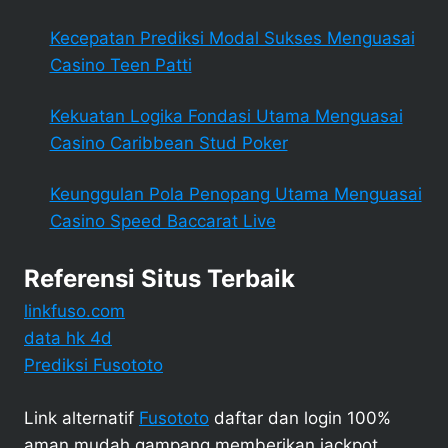
Kecepatan Prediksi Modal Sukses Menguasai
Casino Teen Patti
Kekuatan Logika Fondasi Utama Menguasai
Casino Caribbean Stud Poker
Keunggulan Pola Penopang Utama Menguasai
Casino Speed Baccarat Live
Referensi Situs Terbaik
linkfuso.com
data hk 4d
Prediksi Fusototo
Link alternatif
Fusototo
daftar dan login 100%
aman mudah gampang memberikan jackpot