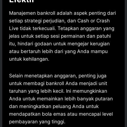
Manajemen bankroll adalah aspek penting dari
setiap strategi perjudian, dan Cash or Crash
Live tidak terkecuali. Tetapkan anggaran yang
jelas untuk setiap sesi permainan dan patuhi
itu, hindari godaan untuk mengejar kerugian
atau bertaruh lebih dari yang Anda mampu
untuk kehilangan.
Selain menetapkan anggaran, penting juga
untuk membagi bankroll Anda menjadi unit
taruhan yang lebih kecil. Ini memungkinkan
Anda untuk memainkan lebih banyak putaran
dan meningkatkan peluang Anda untuk
mendapatkan bola emas atau mencapai level
pembayaran yang tinggi.