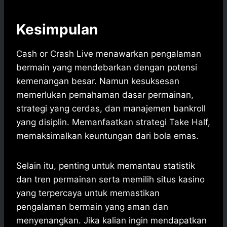
Kesimpulan
Cash or Crash Live menawarkan pengalaman
bermain yang mendebarkan dengan potensi
kemenangan besar. Namun kesuksesan
memerlukan pemahaman dasar permainan,
strategi yang cerdas, dan manajemen bankroll
yang disiplin. Memanfaatkan strategi Take Half,
memaksimalkan keuntungan dari bola emas.
Selain itu, penting untuk memantau statistik
dan tren permainan serta memilih situs kasino
yang terpercaya untuk memastikan
pengalaman bermain yang aman dan
menyenangkan. Jika kalian ingin mendapatkan