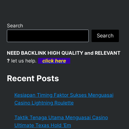
Search
Search
NEED BACKLINK HIGH QUALITY and RELEVANT
?
let us help.
click here
Recent Posts
Kesiapan Timing Faktor Sukses Menguasai
Casino Lightning Roulette
Taktik Tenaga Utama Menguasai Casino
Ultimate Texas Hold ’Em