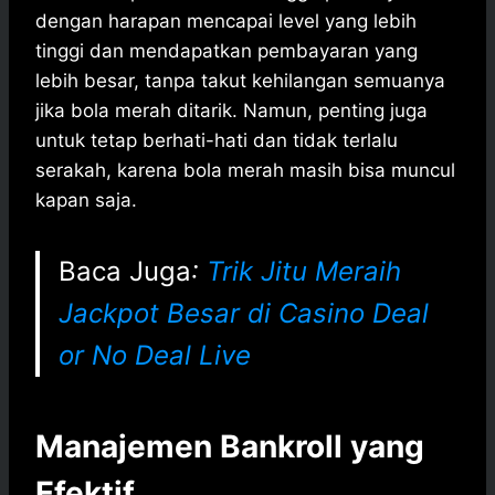
dengan harapan mencapai level yang lebih
tinggi dan mendapatkan pembayaran yang
lebih besar, tanpa takut kehilangan semuanya
jika bola merah ditarik. Namun, penting juga
untuk tetap berhati-hati dan tidak terlalu
serakah, karena bola merah masih bisa muncul
kapan saja.
Baca Juga
:
Trik Jitu Meraih
Jackpot Besar di Casino Deal
or No Deal Live
Manajemen Bankroll yang
Efektif