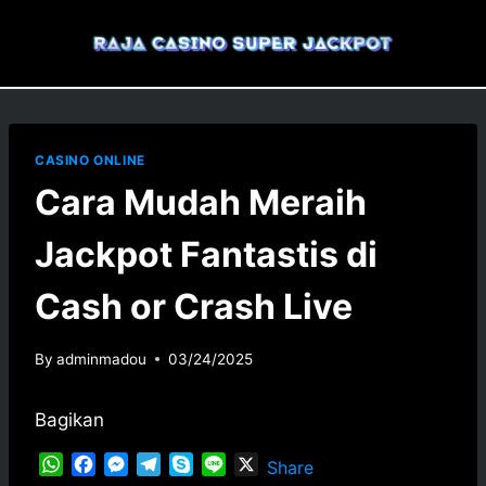
Skip
to
content
CASINO ONLINE
Cara Mudah Meraih
Jackpot Fantastis di
Cash or Crash Live
By
adminmadou
03/24/2025
Bagikan
W
F
M
T
S
L
X
Share