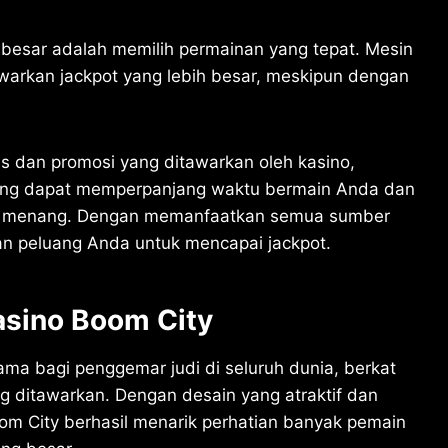
 besar adalah memilih permainan yang tepat. Mesin
enawarkan jackpot yang lebih besar, meskipun dengan
s dan promosi yang ditawarkan oleh kasino,
 yang dapat memperpanjang waktu bermain Anda dan
k menang. Dengan memanfaatkan semua sumber
an peluang Anda untuk mencapai jackpot.
asino Boom City
ama bagi penggemar judi di seluruh dunia, berkat
g ditawarkan. Dengan desain yang atraktif dan
om City berhasil menarik perhatian banyak pemain