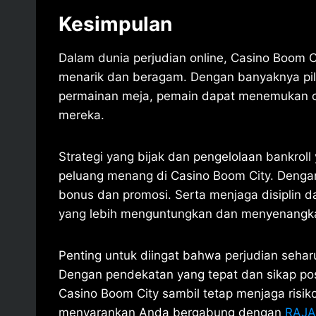
Kesimpulan
Dalam dunia perjudian online, Casino Boom
menarik dan beragam. Dengan banyaknya pili
permainan meja, pemain dapat menemukan op
mereka.
Strategi yang bijak dan pengelolaan bankrol
peluang menang di Casino Boom City. Denga
bonus dan promosi. Serta menjaga disiplin 
yang lebih menguntungkan dan menyenangk
Penting untuk diingat bahwa perjudian seha
Dengan pendekatan yang tepat dan sikap pos
Casino Boom City sambil tetap menjaga risi
menyarankan Anda bergabung dengan
RAJA