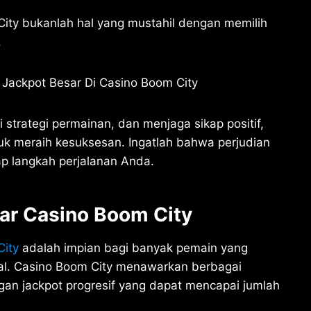
ity bukanlah hal yang mustahil dengan memilih
.
 strategi permainan, dan menjaga sikap positif,
k meraih kesuksesan. Ingatlah bahwa perjudian
ap langkah perjalanan Anda.
ar Casino Boom City
ity
adalah impian bagi banyak pemain yang
al. Casino Boom City menawarkan berbagai
gan jackpot progresif yang dapat mencapai jumlah