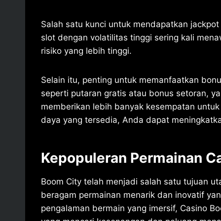
Salah satu kunci untuk mendapatkan jackpot
slot dengan volatilitas tinggi sering kali m
risiko yang lebih tinggi.
Selain itu, penting untuk memanfaatkan bonu
seperti putaran gratis atau bonus setoran,
memberikan lebih banyak kesempatan untu
daya yang tersedia, Anda dapat meningkatk
Kepopuleran Permainan C
Boom City telah menjadi salah satu tujuan ut
beragam permainan menarik dan inovatif yan
pengalaman bermain yang imersif, Casino Bo