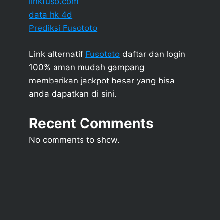
linkfuso.com
data hk 4d
Prediksi Fusototo
Link alternatif
Fusototo
daftar dan login
100% aman mudah gampang
memberikan jackpot besar yang bisa
anda dapatkan di sini.
Recent Comments
No comments to show.