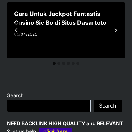
Cara Untuk Jackpot Fantastis
Casino Sic Bo di Situs Dasartoto
05/04/2025
Search
Search
NEED BACKLINK HIGH QUALITY and RELEVANT
?
let us help.
click here