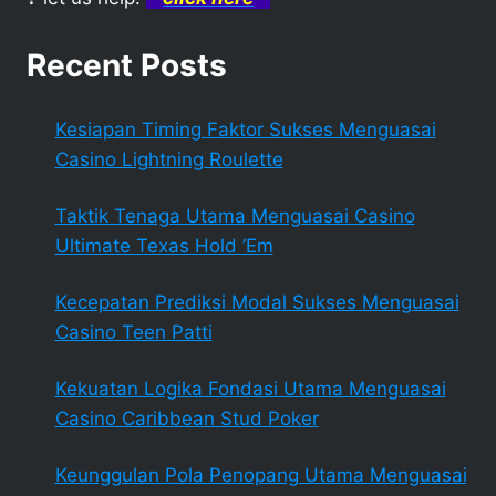
Recent Posts
Kesiapan Timing Faktor Sukses Menguasai
Casino Lightning Roulette
Taktik Tenaga Utama Menguasai Casino
Ultimate Texas Hold ’Em
Kecepatan Prediksi Modal Sukses Menguasai
Casino Teen Patti
Kekuatan Logika Fondasi Utama Menguasai
Casino Caribbean Stud Poker
Keunggulan Pola Penopang Utama Menguasai