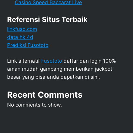
Casino Speed Baccarat Live
Referensi Situs Terbaik
linkfuso.com
data hk 4d
Prediksi Fusototo
Link alternatif
Fusototo
daftar dan login 100%
aman mudah gampang memberikan jackpot
besar yang bisa anda dapatkan di sini.
Recent Comments
No comments to show.