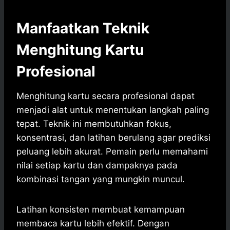
Manfaatkan Teknik
Menghitung Kartu
Profesional
Menghitung kartu secara profesional dapat
menjadi alat untuk menentukan langkah paling
tepat. Teknik ini membutuhkan fokus,
konsentrasi, dan latihan berulang agar prediksi
peluang lebih akurat. Pemain perlu memahami
nilai setiap kartu dan dampaknya pada
kombinasi tangan yang mungkin muncul.
Latihan konsisten membuat kemampuan
membaca kartu lebih efektif. Dengan