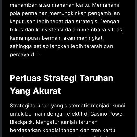
menambah atau menahan kartu. Memahami
pola permainan memungkinkan pengambilan
keputusan lebih tepat dan strategis. Dengan
fokus dan konsistensi dalam membaca situasi,
kemampuan bermain akan meningkat,
sehingga setiap langkah lebih terarah dan
percaya diri.
Perluas Strategi Taruhan
Yang Akurat
Strategi taruhan yang sistematis menjadi kunci
untuk bermain dengan efektif di Casino Power
Blackjack. Mengatur jumlah taruhan
berdasarkan kondisi tangan dan tren kartu