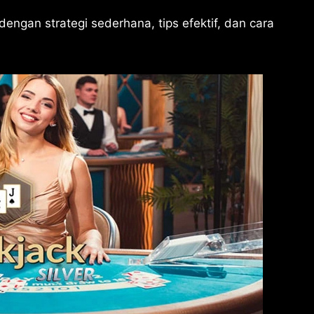
 dengan strategi sederhana, tips efektif, dan cara