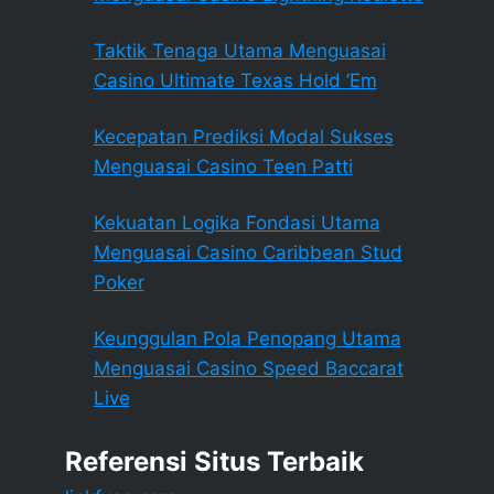
Taktik Tenaga Utama Menguasai
Casino Ultimate Texas Hold ’Em
Kecepatan Prediksi Modal Sukses
Menguasai Casino Teen Patti
Kekuatan Logika Fondasi Utama
Menguasai Casino Caribbean Stud
Poker
Keunggulan Pola Penopang Utama
Menguasai Casino Speed Baccarat
Live
Referensi Situs Terbaik