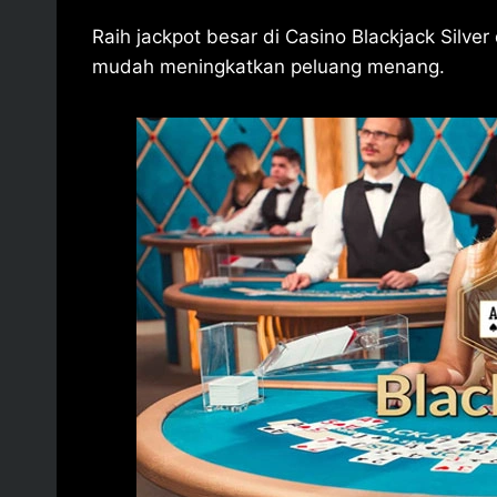
h
a
e
e
k
i
a
c
s
l
y
n
Raih jackpot besar di Casino Blackjack Silver
t
e
s
e
p
e
mudah meningkatkan peluang menang.
s
b
e
g
e
A
o
n
r
p
o
g
a
p
k
e
m
r