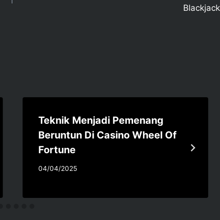
Blackjack
Teknik Menjadi Pemenang
Beruntun Di Casino Wheel Of
Fortune
04/04/2025