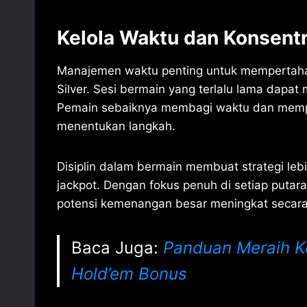
Kelola Waktu dan Konsentr
Manajemen waktu penting untuk mempertahan
Silver. Sesi bermain yang terlalu lama dap
Pemain sebaiknya membagi waktu dan memper
menentukan langkah.
Disiplin dalam bermain membuat strategi leb
jackpot. Dengan fokus penuh di setiap puta
potensi kemenangan besar meningkat secara 
Baca Juga:
Panduan Meraih K
Hold’em Bonus