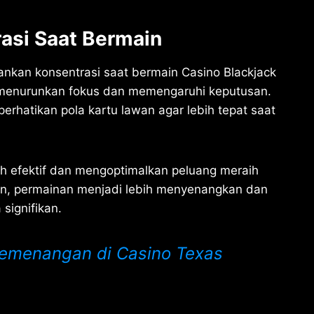
asi Saat Bermain
kan konsentrasi saat bermain Casino Blackjack
at menurunkan fokus dan memengaruhi keputusan.
hatikan pola kartu lawan agar lebih tepat saat
ih efektif dan mengoptimalkan peluang meraih
ran, permainan menjadi lebih menyenangkan dan
signifikan.
emenangan di Casino Texas