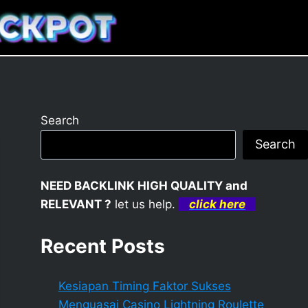
Search
Search
NEED BACKLINK HIGH QUALITY and
RELEVANT ?
let us help.
click here
Recent Posts
Kesiapan Timing Faktor Sukses
Menguasai Casino Lightning Roulette