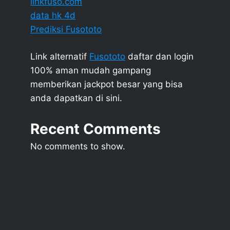
linkfuso.com
data hk 4d
Prediksi Fusototo
Link alternatif
Fusototo
daftar dan login
100% aman mudah gampang
memberikan jackpot besar yang bisa
anda dapatkan di sini.
Recent Comments
No comments to show.