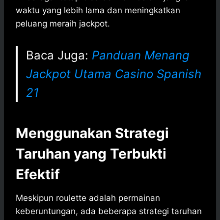
waktu yang lebih lama dan meningkatkan
peluang meraih jackpot.
Baca Juga:
Panduan Menang
Jackpot Utama Casino Spanish
21
Menggunakan Strategi
Taruhan yang Terbukti
Efektif
Meskipun roulette adalah permainan
keberuntungan, ada beberapa strategi taruhan