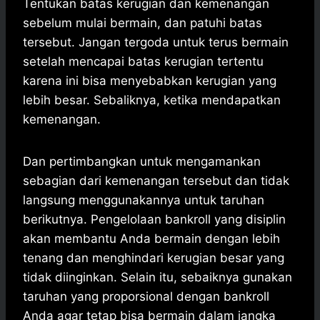
Tentukan batas kerugian dan kemenangan
sebelum mulai bermain, dan patuhi batas
tersebut. Jangan tergoda untuk terus bermain
setelah mencapai batas kerugian tertentu
karena ini bisa menyebabkan kerugian yang
lebih besar. Sebaliknya, ketika mendapatkan
kemenangan.
Dan pertimbangkan untuk mengamankan
sebagian dari kemenangan tersebut dan tidak
langsung menggunakannya untuk taruhan
berikutnya. Pengelolaan bankroll yang disiplin
akan membantu Anda bermain dengan lebih
tenang dan menghindari kerugian besar yang
tidak diinginkan. Selain itu, sebaiknya gunakan
taruhan yang proporsional dengan bankroll
Anda agar tetap bisa bermain dalam jangka