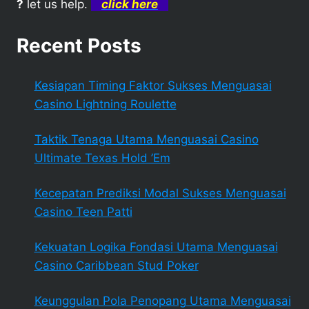
?
let us help.
click here
Recent Posts
Kesiapan Timing Faktor Sukses Menguasai
Casino Lightning Roulette
Taktik Tenaga Utama Menguasai Casino
Ultimate Texas Hold ’Em
Kecepatan Prediksi Modal Sukses Menguasai
Casino Teen Patti
Kekuatan Logika Fondasi Utama Menguasai
Casino Caribbean Stud Poker
Keunggulan Pola Penopang Utama Menguasai