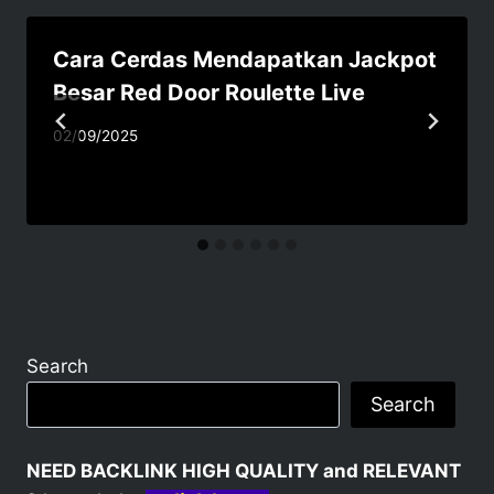
Cara Cerdas Mendapatkan Jackpot
Besar Red Door Roulette Live
02/09/2025
Search
Search
NEED BACKLINK HIGH QUALITY and RELEVANT