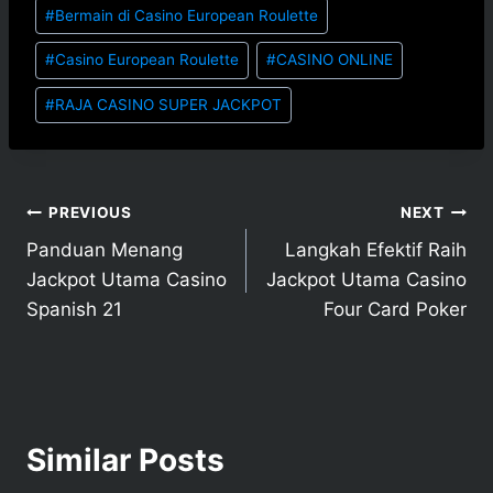
Post
#
Bermain di Casino European Roulette
Tags:
#
Casino European Roulette
#
CASINO ONLINE
#
RAJA CASINO SUPER JACKPOT
Post
PREVIOUS
NEXT
Panduan Menang
Langkah Efektif Raih
navigation
Jackpot Utama Casino
Jackpot Utama Casino
Spanish 21
Four Card Poker
Similar Posts