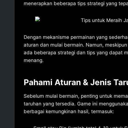
t
e
s
e
p
e
menerapkan beberapa tips strategi yang tepa
s
b
e
g
e
A
o
n
r
p
o
g
a
p
k
e
m
r
Dengan mekanisme permainan yang sederha
aturan dan mulai bermain. Namun, meskipun
ada beberapa strategi dan tips yang dapat
menang.
Pahami Aturan & Jenis Ta
Sebelum mulai bermain, penting untuk mema
taruhan yang tersedia. Game ini menggunaka
berbagai kemungkinan hasil, termasuk: