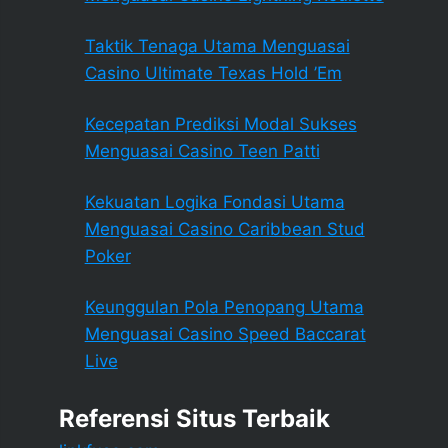
Taktik Tenaga Utama Menguasai
Casino Ultimate Texas Hold ’Em
Kecepatan Prediksi Modal Sukses
Menguasai Casino Teen Patti
Kekuatan Logika Fondasi Utama
Menguasai Casino Caribbean Stud
Poker
Keunggulan Pola Penopang Utama
Menguasai Casino Speed Baccarat
Live
Referensi Situs Terbaik