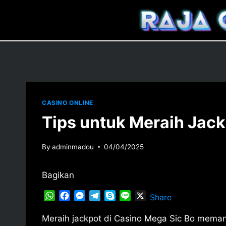
Skip
to
content
CASINO ONLINE
Tips untuk Meraih Jack
By
adminmadou
04/04/2025
Bagikan
W
F
M
T
S
L
X
Share
h
a
e
e
k
i
a
c
s
l
y
n
Meraih jackpot di Casino Mega Sic Bo mem