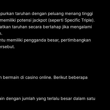
purkan taruhan dengan peluang menang tinggi
miliki potensi jackpot (seperti Specific Triple).
atkan taruhan secara bertahap jika mengalami
n.
tentu memiliki pengganda besar, pertimbangkan
ersebut.
bermain di casino online. Berikut beberapa
in dengan jumlah yang terlalu besar dalam satu