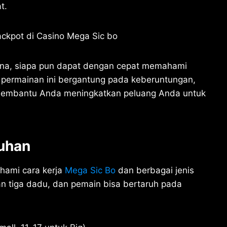
t.
na, siapa pun dapat dengan cepat memahami
 permainan ini bergantung pada keberuntungan,
 membantu Anda meningkatkan peluang Anda untuk
ruhan
hami cara kerja
Mega Sic Bo
dan berbagai jenis
n tiga dadu, dan pemain bisa bertaruh pada