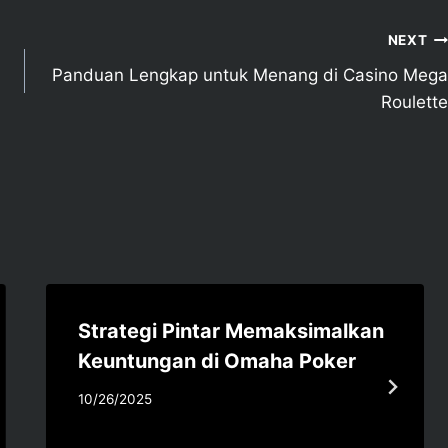
NEXT
Panduan Lengkap untuk Menang di Casino Mega
Roulette
Strategi Pintar Memaksimalkan
Keuntungan di Omaha Poker
10/26/2025