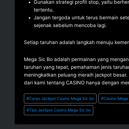
Gunakan strategi profit stop, yaitu ber
tertentu.
Jangan tergoda untuk terus bermain sete
sejenak sebelum mencoba lagi.
Setiap taruhan adalah langkah menuju kem
Mega Sic Bo adalah permainan yang mengand
taruhan yang tepat, pemahaman jenis taruha
meningkatkan peluang meraih jackpot besar. 
dari kami tentang CASINO hanya dengan mengk
Post
#
Caras Jackpot Casino Mega Sic bo
#
Casino Mega 
Tags:
#
Tips Jackpot Casino Mega Sic bo