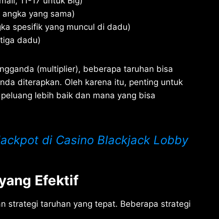
mall, 11-17 untuk Big)
an angka yang sama)
ka spesifik yang muncul di dadu)
etiga dadu)
ganda (multiplier), beberapa taruhan bisa
da diterapkan. Oleh karena itu, penting untuk
peluang lebih baik dan mana yang bisa
ackpot di Casino Blackjack Lobby
yang Efektif
 strategi taruhan yang tepat. Beberapa strategi