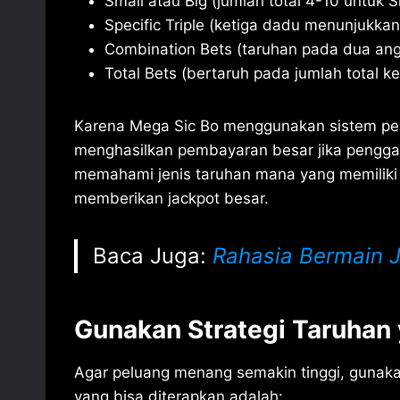
Small atau Big (jumlah total 4-10 untuk S
Specific Triple (ketiga dadu menunjukk
Combination Bets (taruhan pada dua ang
Total Bets (bertaruh pada jumlah total k
Karena Mega Sic Bo menggunakan sistem peng
menghasilkan pembayaran besar jika penggan
memahami jenis taruhan mana yang memiliki 
memberikan jackpot besar.
Baca Juga:
Rahasia Bermain J
Gunakan Strategi Taruhan 
Agar peluang menang semakin tinggi, gunakan
yang bisa diterapkan adalah: