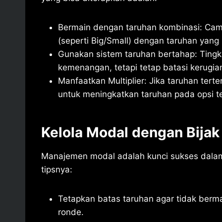
Bermain dengan taruhan kombinasi: Cam
(seperti Big/Small) dengan taruhan yang me
Gunakan sistem taruhan bertahap: Tingk
kemenangan, tetapi tetap batasi kerugia
Manfaatkan Multiplier: Jika taruhan ter
untuk meningkatkan taruhan pada opsi t
Kelola Modal dengan Bijak
Manajemen modal adalah kunci sukses dalam 
tipsnya:
Tetapkan batas taruhan agar tidak berma
ronde.