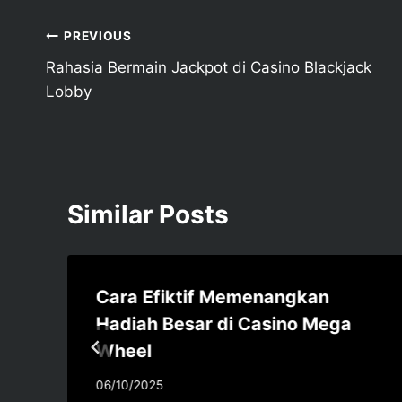
Post
PREVIOUS
Rahasia Bermain Jackpot di Casino Blackjack
navigation
Lobby
Similar Posts
Cara Efiktif Memenangkan
Hadiah Besar di Casino Mega
Wheel
06/10/2025