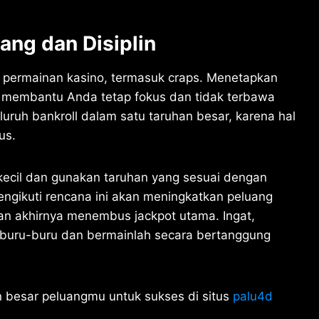
ng dan Disiplin
 permainan kasino, termasuk craps. Menetapkan
 membantu Anda tetap fokus dan tidak terbawa
ruh bankroll dalam satu taruhan besar, karena hal
us.
kecil dan gunakan taruhan yang sesuai dengan
engikuti rencana ini akan meningkatkan peluang
an akhirnya menembus jackpot utama. Ingat,
erburu-buru dan bermainlah secara bertanggung
besar peluangmu untuk sukses di situs
palu4d