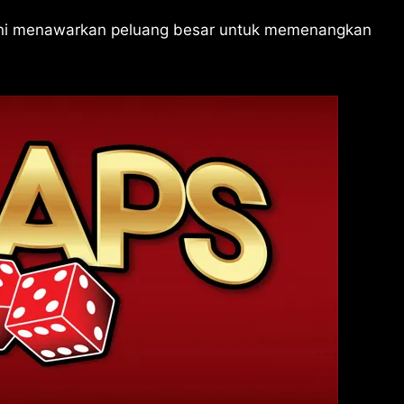
n ini menawarkan peluang besar untuk memenangkan