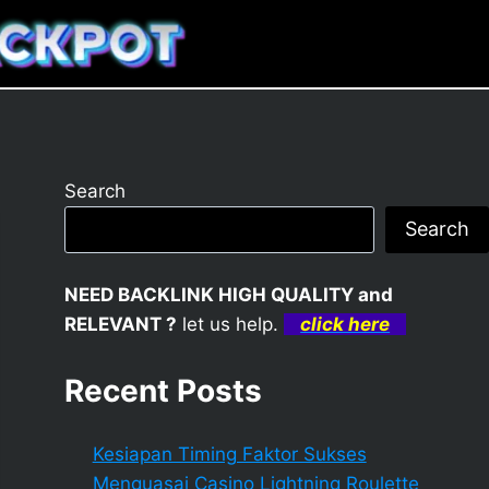
Search
Search
NEED BACKLINK HIGH QUALITY and
RELEVANT ?
let us help.
click here
Recent Posts
Kesiapan Timing Faktor Sukses
Menguasai Casino Lightning Roulette