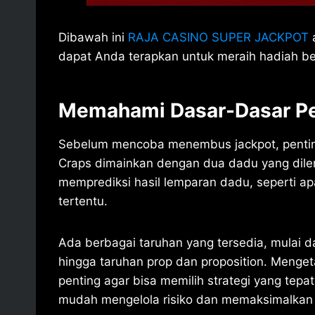
Dibawah ini
RAJA CASINO SUPER JACKPOT
dapat Anda terapkan untuk meraih hadiah be
Memahami Dasar-Dasar P
Sebelum mencoba menembus jackpot, pentin
Craps dimainkan dengan dua dadu yang dile
memprediksi hasil lemparan dadu, seperti ap
tertentu.
Ada berbagai taruhan yang tersedia, mulai da
hingga taruhan prop dan proposition. Menget
penting agar bisa memilih strategi yang tep
mudah mengelola risiko dan memaksimalkan