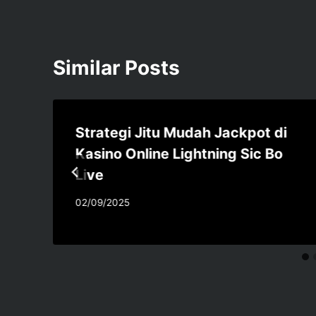
Similar Posts
Strategi Jitu Mudah Jackpot di
Kasino Online Lightning Sic Bo
Live
02/09/2025