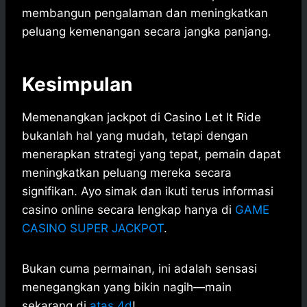
membangun pengalaman dan meningkatkan
peluang kemenangan secara jangka panjang.
Kesimpulan
Memenangkan jackpot di Casino Let It Ride
bukanlah hal yang mudah, tetapi dengan
menerapkan strategi yang tepat, pemain dapat
meningkatkan peluang mereka secara
signifikan. Ayo simak dan ikuti terus informasi
casino online secara lengkap hanya di
GAME
CASINO SUPER JACKPOT
.
Bukan cuma permainan, ini adalah sensasi
menegangkan yang bikin nagih—main
sekarang di
atas 4d
!