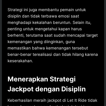
Strategi ini juga membantu pemain untuk
disiplin dan tidak terbawa emosi saat
menghadapi kekalahan beruntun. Selain itu,
penting untuk mengetahui kapan harus
berhenti, terutama saat sudah mencapai target
kemenangan yang diinginkan, guna
memastikan bahwa kemenangan tersebut
benar-benar terealisasi dan tidak hilang karena
keserakahan.
Menerapkan Strategi
Jackpot dengan Disiplin
Keberhasilan meraih jackpot di Let It Ride tidak