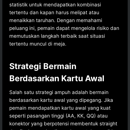
statistik untuk mendapatkan kombinasi
tertentu dan kapan harus melipat atau
menaikkan taruhan. Dengan memahami
peluang ini, pemain dapat mengelola risiko dan
memutuskan langkah terbaik saat situasi
tertentu muncul di meja.
Strategi Bermain
Berdasarkan Kartu Awal
Salah satu strategi ampuh adalah bermain
berdasarkan kartu awal yang dipegang. Jika
pemain mendapatkan kartu awal yang kuat
seperti pasangan tinggi (AA, KK, QQ) atau
konektor yang berpotensi membentuk straight