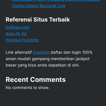
Casino Speed Baccarat Live
Referensi Situs Terbaik
linkfuso.com
data hk 4d
Prediksi Fusototo
Link alternatif
Fusototo
daftar dan login 100%
aman mudah gampang memberikan jackpot
besar yang bisa anda dapatkan di sini.
Recent Comments
No comments to show.