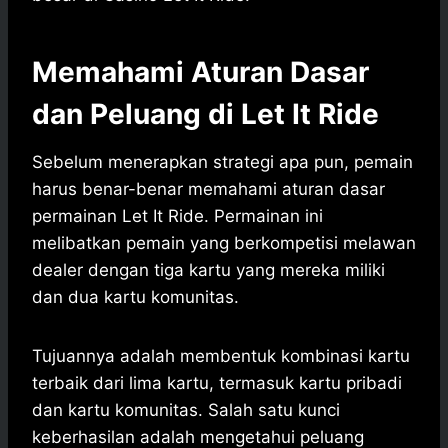
Memahami Aturan Dasar
dan Peluang di Let It Ride
Sebelum menerapkan strategi apa pun, pemain
harus benar-benar memahami aturan dasar
permainan Let It Ride. Permainan ini
melibatkan pemain yang berkompetisi melawan
dealer dengan tiga kartu yang mereka miliki
dan dua kartu komunitas.
Tujuannya adalah membentuk kombinasi kartu
terbaik dari lima kartu, termasuk kartu pribadi
dan kartu komunitas. Salah satu kunci
keberhasilan adalah mengetahui peluang